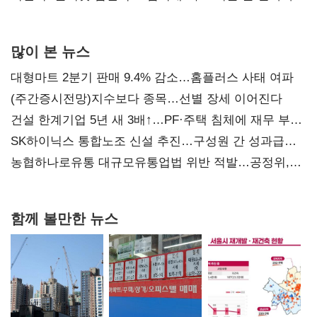
많이 본 뉴스
대형마트 2분기 판매 9.4% 감소…홈플러스 사태 여파
(주간증시전망)지수보다 종목…선별 장세 이어진다
건설 한계기업 5년 새 3배↑…PF·주택 침체에 재무 부담
확대
SK하이닉스 통합노조 신설 추진…구성원 간 성과급
불만 확산
농협하나로유통 대규모유통업법 위반 적발…공정위,
과징금 4억6200만원 부과
함께 볼만한 뉴스