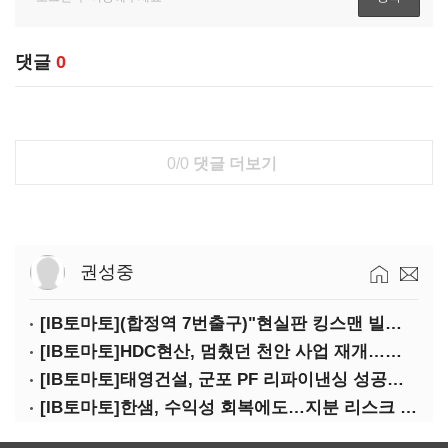
댓글
0
0/0
댓글 더보기
권성중
[IB토마토](합정역 7번출구)"현실판 킹스맨 빌런?"…일론 머스크의 양면성
[IB토마토]HDC현산, 멈췄던 천안 사업 재개…우발채무 부담 줄인다
[IB토마토]태영건설, 군포 PF 리파이낸싱 성공…후속사업 '청신호'
[IB토마토]한샘, 수익성 회복에도…지분 리스크 덮친다