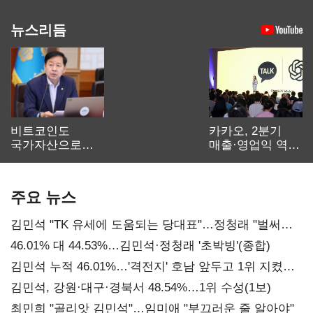
뉴스리듬
비트코인도
카카오, 2분기
국가자산으로…'
매출·영업익 역대
보관·평가·처분'
최대…에이전트
기준은 숙제
AI 수익화 관건
주요 뉴스
김민석 "TK 유세에 도움되는 당대표"…정청래 "벌써
대표된 양 당직 배분"
46.01% 대 44.53%…김민석·정청래 '초박빙'(종합)
김민석 누적 46.01%…'격전지' 호남 앞두고 1위 지켰다
(2보)
김민석, 강원·대구·경북서 48.54%…1위 수성(1보)
최민희 "골리앗 김민석"…임미애 "부끄러운 줄 알아야"