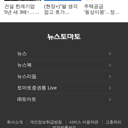
건설 한계기업
(현장+)"팔 생각
주택공급
5년 새 3배↑…
접고 호가
'동상이몽'…정부
PF·주택 침체에
높여요"…'덜
·서울시 협력
재무 부담 확대
똘똘한 한 채'
없으면 '공수표'
20억 키맞추기
뉴스
뉴스북
뉴스리듬
토마토증권통 Live
IB토마토
회사소개
개인정보취급방침
서비스 이용약관
고충처리
정정반론보도