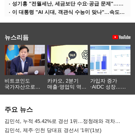
성기홍 "전월세난, 세금보단 수요·공급 문제"…닥공 시사
이 대통령 "AI 시대, 객관식 수능이 맞나"…속도전 '경계'
뉴스리듬
비트코인도
카카오, 2분기
가입자 증가
국가자산으로…'
매출·영업익 역대
·AIDC 성장…
보관·평가·처분'
최대…에이전트
SKT 2분기 성장
기준은 숙제
AI 수익화 관건
본궤도
주요 뉴스
김민석, 누적 45.42%로 경선 1위…정청래와 격차
0.86%p(2보)
김민석, 제주·인천 당대표 경선서 '1위'(1보)