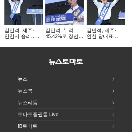
김민석, 제주·
김민석, 누적
김민석, 제주·
인천서 승리…
45.42%로 경선
인천 당대표
누적 득표율 '1위
1위…정청래와
경선서 '1위'(1보)
탈환'(종합)
격차
0.86%p(2보)
뉴스
뉴스북
뉴스리듬
토마토증권통 Live
IB토마토