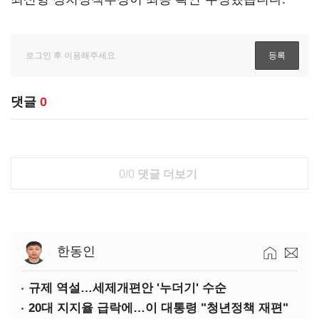
댓글
0
0/0
댓글 더보기
한동인
규제 역설…세제개편안 '누더기' 수순
20대 지지율 급락에…이 대통령 "청년정책 재편"