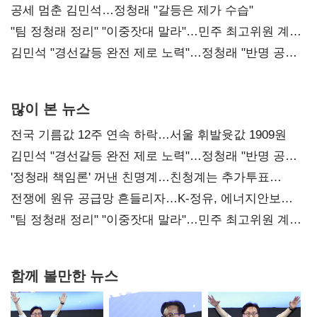
공세 멈춘 김민석…정청래 "갈등은 제가 수습"
"팀 정청래 정리" "이중잣대 말라"…민주 최고위원 계파
다툼 격화
김민석 "경선갈등 완전 제로 노력"…정청래 "반명 공세
사과부터"
많이 본 뉴스
전국 기름값 12주 연속 하락…서울 휘발윳값 1909원
김민석 "경선갈등 완전 제로 노력"…정청래 "반명 공세
사과부터"
'정청래 책임론' 꺼낸 친명계…친청계는 추가투표
때리기
전쟁에 원유 공급망 흔들리자…K-정유, 에너지안보
핵심으로 재부상
"팀 정청래 정리" "이중잣대 말라"…민주 최고위원 계파
다툼 격화
함께 볼만한 뉴스