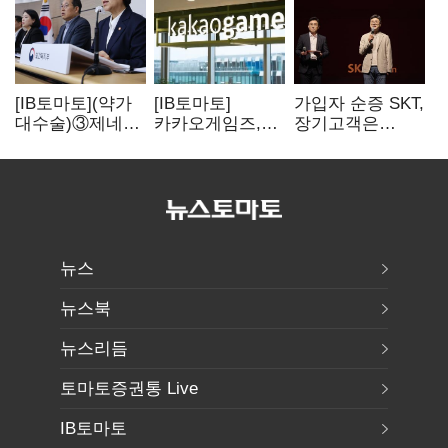
[IB토마토](약가
[IB토마토]
가입자 순증 SKT,
대수술)③제네릭
카카오게임즈,
장기고객은
14개 넘으면 약값
메타보라에 또
CEO가 직접
'뚝'…등재전략
80억 지원…웹3
챙긴다
혼선
살리기 지속
뉴스
뉴스북
뉴스리듬
토마토증권통 Live
IB토마토