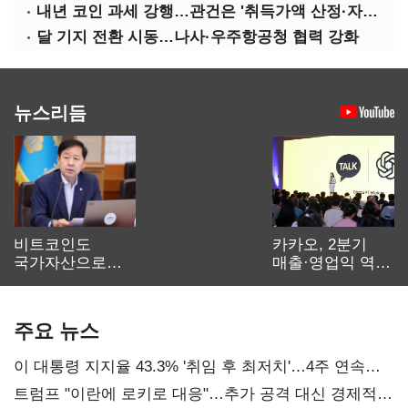
내년 코인 과세 강행…관건은 '취득가액 산정·자산 이동'
달 기지 전환 시동…나사·우주항공청 협력 강화
뉴스리듬
비트코인도
카카오, 2분기
국가자산으로…'
매출·영업익 역대
보관·평가·처분'
최대…에이전트
기준은 숙제
AI 수익화 관건
주요 뉴스
이 대통령 지지율 43.3% '취임 후 최저치'…4주 연속
'하락'
트럼프 "이란에 로키로 대응"…추가 공격 대신 경제적