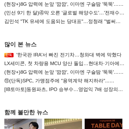
압박 시사
(현장+)8G 압력에 눈앞 '깜깜', 이마엔 구슬땀 '뚝뚝'…
화려한 에어쇼 뒤 땀방울
(민선 9기 한 달)④막 오른 '글로벌 해양수도'…'전재수
리더십' 시험대
김민석 "TK 유세에 도움되는 당대표"…정청래 "벌써
대표된 양 당직 배분"
많이 본 뉴스
'한국판 IRA'서 빠진 전기차…청와대 벽에 막혔다
LX세미콘, 첫 차량용 MCU 양산 돌입…현대차·기아에
공급
(현장+)8G 압력에 눈앞 '깜깜', 이마엔 구슬땀 '뚝뚝'…
화려한 에어쇼 뒤 땀방울
⑪(단독)SPC, 가맹점주에 "용역계약 해지하라"...
내팽개친 '사회적합의'
[IB토마토]동원파츠, IPO 승부수…영업익 7배 성장의
이면은 고객 편중
함께 볼만한 뉴스