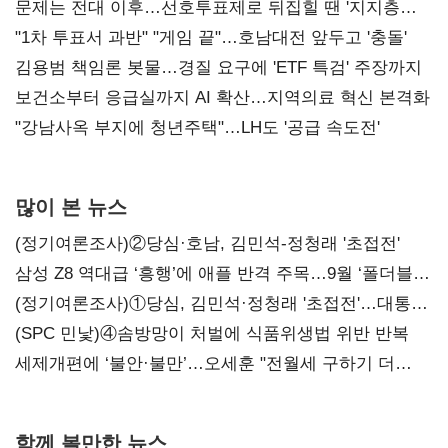
문제는 전대 이후…선호투표제로 뒤집힐 땐 '지지층
불복'
"1차 투표서 과반" "게임 끝"…호남대전 앞두고 '충돌'
김용범 책임론 봇물…경질 요구에 'ETF 특검' 주장까지
보건소부터 응급실까지 AI 확산…지역의료 혁신 본격화
"강남사옥 부지에 청년주택"…LH도 '공급 속도전'
많이 본 뉴스
(정기여론조사)②당심·호남, 김민석-정청래 '초접전'
삼성 Z8 역대급 ‘흥행’에 애플 반격 주목…9월 ‘폴더블
대전’
(정기여론조사)①당심, 김민석·정청래 '초접전'…대통령
지지도 '50% 아래로'(종합)
(SPC 민낯)④솜방망이 처벌에 식품위생법 위반 반복
세제개편에 ‘불안·불만’…오세훈 "전월세 구하기 더
힘들어질 것"
함께 볼만한 뉴스