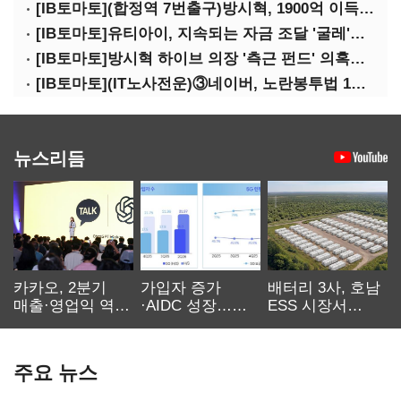
[IB토마토](합정역 7번출구)방시혁, 1900억 이득 논란…하이브 상장 진실은?
[IB토마토]유티아이, 지속되는 자금 조달 '굴레'…부채 리스크 고조
[IB토마토]방시혁 하이브 의장 '측근 펀드' 의혹…실상은 해외 투자 무산
[IB토마토](IT노사전운)③네이버, 노란봉투법 1호 되나…관건은 '진짜 주인'
뉴스리듬
카카오, 2분기
가입자 증가
배터리 3사, 호남
매출·영업익 역대
·AIDC 성장…
ESS 시장서
최대…에이전트
SKT 2분기 성장
‘격돌’
AI 수익화 관건
본궤도
주요 뉴스