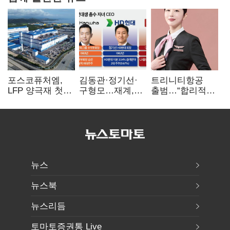
포스코퓨처엠,
김동관·정기선·
트리니티항공
LFP 양극재 첫
구형모…재계,
출범…“합리적
대규모 공급…
1980년대생
가격·기대 이상
ESS 시장 공략
전성시대
서비스로 승부”
뉴스
뉴스북
뉴스리듬
토마토증권통 Live