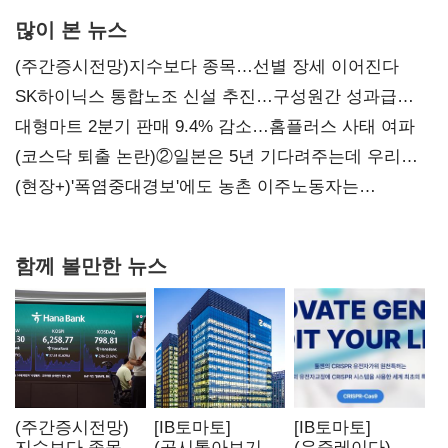
많이 본 뉴스
(주간증시전망)지수보다 종목…선별 장세 이어진다
SK하이닉스 통합노조 신설 추진…구성원간 성과급
불만 확산
대형마트 2분기 판매 9.4% 감소…홈플러스 사태 여파
(코스닥 퇴출 논란)②일본은 5년 기다려주는데 우리는
당장 퇴출?…시간만으론 부족한 코스닥 구하기
(현장+)'폭염중대경보'에도 농촌 이주노동자는
강행군…'야외작업 중지' 권고도 무시
함께 볼만한 뉴스
(주간증시전망)
[IB토마토]
[IB토마토]
지수보다 종목…
(공시톺아보기)
(유증레이다)