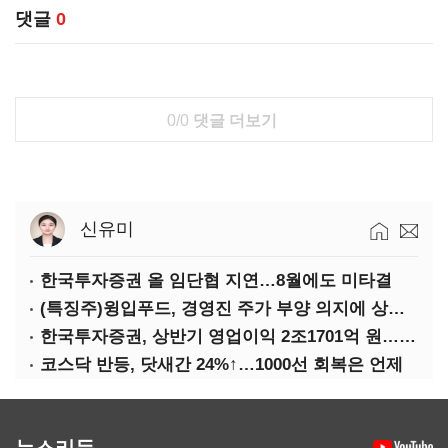
댓글
0
0/0
댓글 더보기
신유미
한국투자증권 올 임단협 지연…8월에도 미타결
(특징주)윙입푸드, 경영진 주가 부양 의지에 상한가
한국투자증권, 상반기 영업이익 2조1701억 원… 전년비 89.1%↑
코스닥 반등, 닷새간 24%↑…1000선 회복은 언제
뉴스리듬