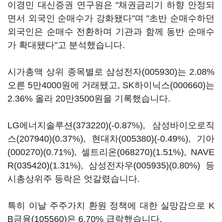
이경민 대신증권 연구원은 "채권금리기 하향 안정되
면서 외국인 순매수가 강화됐다"며 "초반 순매수하던
외국인은 순매수 전환하며 기관과 함께 동반 순매수
가 확대됐다"고 분석했습니다.
시가총액 상위 종목별로
삼성전자(005930)
는 2.08%
오른 5만4000원에 거래됐고,
SK하이닉스(000660)
는
2.36% 올라 20만3500원을 기록했습니다.
LG에너지솔루션(373220)
(-0.87%),
삼성바이오로직
스(207940)
(0.37%),
현대차(005380)
(-0.49%),
기아
(000270)
(0.71%),
셀트리온(068270)
(1.51%),
NAVE
R(035420)
(1.31%),
삼성전자우(005935)
(0.80%) 등
시총상위주 등락은 엇갈렸습니다.
특히 이날 주주가치 환원 정책에 대한 실망감으로
K
B금융(105560)
은 6.70% 급락했습니다.