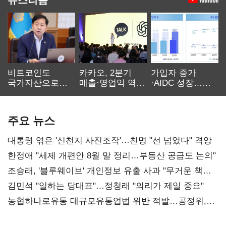
비트코인도
카카오, 2분기
가입자 증가
국가자산으로…'
매출·영업익 역대
·AIDC 성장…
보관·평가·처분'
최대…에이전트
SKT 2분기 성장
기준은 숙제
AI 수익화 관건
본궤도
주요 뉴스
대통령 엮은 '신천지 사진조작'…친명 "선 넘었다" 격앙
한정애 "세제 개편안 8월 말 정리…부동산 공급도 논의"
조승래, '블루웨이브' 개인정보 유출 사과 "무거운 책임
통감"
김민석 "일하는 당대표"…정청래 "의리가 제일 중요"
농협하나로유통 대규모유통업법 위반 적발…공정위,
과징금 4억6200만원 부과