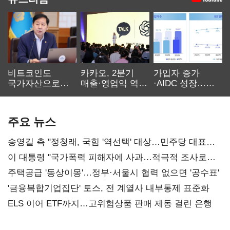
비트코인도
카카오, 2분기
가입자 증가
국가자산으로…'
매출·영업익 역대
·AIDC 성장…
보관·평가·처분'
최대…에이전트
SKT 2분기 성장
기준은 숙제
AI 수익화 관건
본궤도
주요 뉴스
송영길 측 "정청래, 국힘 '역선택' 대상…민주당 대표로
총선 지휘 못해"
이 대통령 "국가폭력 피해자에 사과…적극적 조사로
진실 밝혀야"
주택공급 '동상이몽'…정부·서울시 협력 없으면 '공수표'
'금융복합기업집단' 토스, 전 계열사 내부통제 표준화
ELS 이어 ETF까지…고위험상품 판매 제동 걸린 은행