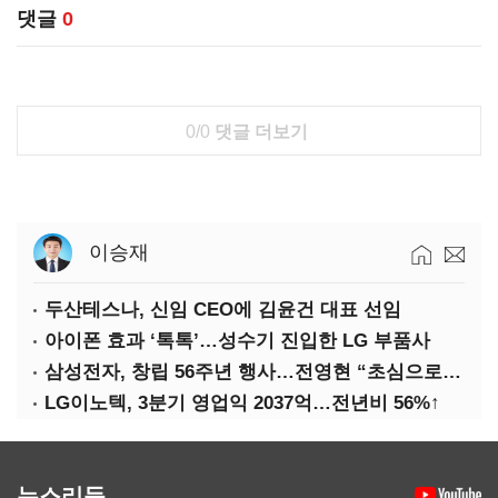
댓글
0
0/0
댓글 더보기
이승재
두산테스나, 신임 CEO에 김윤건 대표 선임
아이폰 효과 ‘톡톡’…성수기 진입한 LG 부품사
삼성전자, 창립 56주년 행사…전영현 “초심으로 경쟁력 회복해야”
LG이노텍, 3분기 영업익 2037억…전년비 56%↑
뉴스리듬