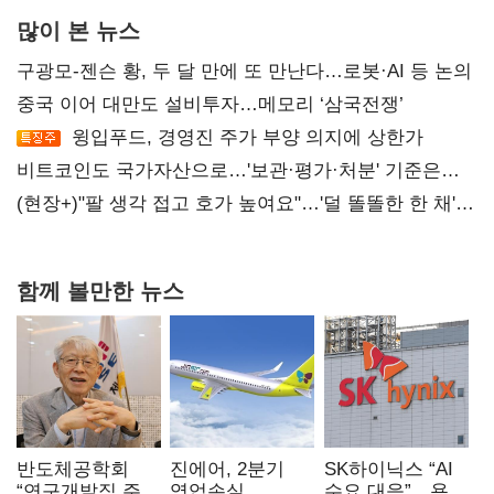
많이 본 뉴스
구광모-젠슨 황, 두 달 만에 또 만난다…로봇·AI 등 논의
중국 이어 대만도 설비투자…메모리 ‘삼국전쟁’
윙입푸드, 경영진 주가 부양 의지에 상한가
비트코인도 국가자산으로…'보관·평가·처분' 기준은
숙제
(현장+)"팔 생각 접고 호가 높여요"…'덜 똘똘한 한 채'
20억 키맞추기
함께 볼만한 뉴스
반도체공학회
진에어, 2분기
SK하이닉스 “AI
“연구개발직 주
영업손실
수요 대응”…용인