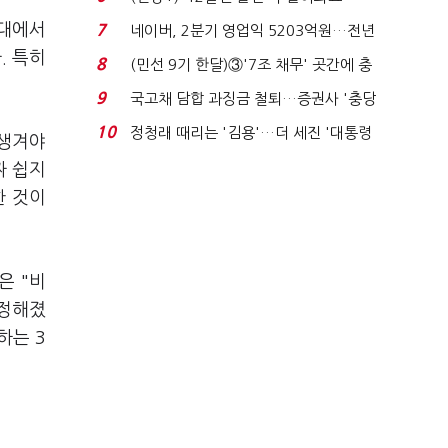
빈 매대 채우며 문 연 ...
세대에서
7
네이버, 2분기 영업익 5203억원…전년
비 0.2% 감소...
. 특히
8
(민선 9기 한달)③'7조 채무' 곳간에 충
격…추미애, 20년...
9
국고채 담합 과징금 철퇴…증권사 '충당
금 폭탄' 우려...
10
정청래 때리는 '김용'…더 세진 '대통령
 생겨야
최측근' 입...
짜 쉽지
한 것이
은 "비
안정해졌
하는 3