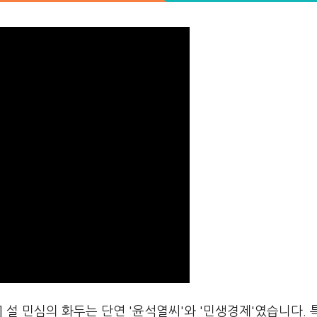
설 민심의 화두는 단연 '윤석열씨'와 '민생경제'였습니다. 