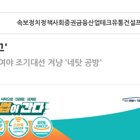
속보
정치
정책
사회
증권
금융
산업
테크
유통
건설
'
야 조기대선 겨냥 '네탓 공방'