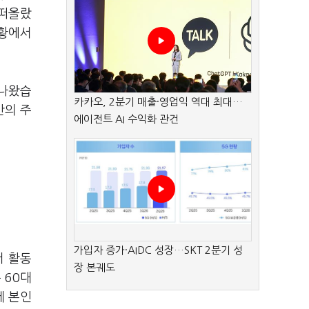
 떠올랐
상황에서
 나왔습
카카오, 2분기 매출·영업익 역대 최대…
간의 주
에이전트 AI 수익화 관건
가입자 증가·AIDC 성장…SKT 2분기 성
서 활동
장 본궤도
 60대
데 본인