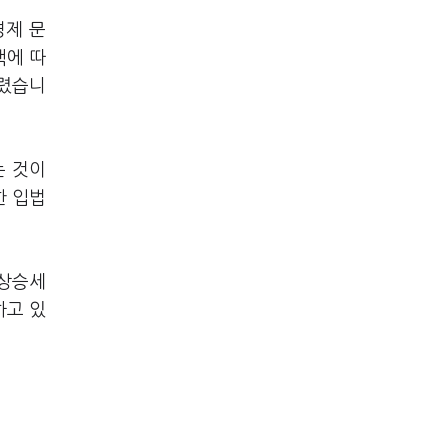
경제 문
핵에 따
갈렸습니
는 것이
한 입법
 상승세
하고 있