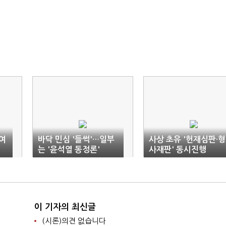
여
바닥 민심 '들썩'…일부
사상 초유 '헌재심판·형
는 '윤석열 동정론'
사재판' 동시진행
이 기자의 최신글
(시론)의견 없습니다