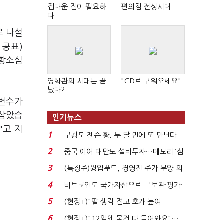
집다운 집이 필요하
편의점 전성시대
다
로 나설
 공표)
 항소심
영화관의 시대는 끝
"CD로 구워오세요"
났다?
 변수가
 삼았습
인기뉴스
"고 지
1
구광모-젠슨 황, 두 달 만에 또 만난다…
로봇·AI 등 논...
2
중국 이어 대만도 설비투자…메모리 ‘삼
국전쟁’
3
(특징주)윙입푸드, 경영진 주가 부양 의
지에 상한가...
4
비트코인도 국가자산으로…'보관·평가·
처분' 기준은 ...
5
(현장+)"팔 생각 접고 호가 높여
요"…'덜 똘똘한 한 채' 20...
6
(현장+)"12일엔 물건 다 들어와요"…