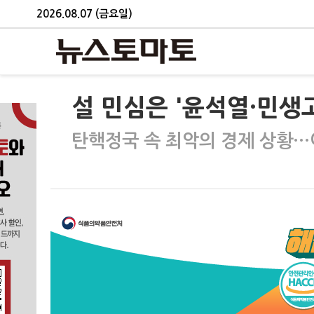
2026.08.07 (금요일)
설 민심은 '윤석열·민생고
탄핵정국 속 최악의 경제 상황…여