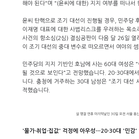
해야 된다"며 "(윤씨에 대한) 지지 여부를 떠나서
윤씨 탄핵으로 조기 대선이 진행될 경우, 민주당 
이재명 대표에 대한 사법리스크를 우려하는 목소리
사건의 항소심(2심) 결심공판이 다음 달 26일 열
이 조기 대선의 중대 변수로 떠오르면서 여야의 
민주당의 지지 기반인 호남에 사는 60대 여성은 
될 것으로 보인다"고 전망했습니다. 20·30대
니다. 충청에 거주하는 30대 남성은 "조기 대선
적했습니다.
설 명절 연휴 마지막날인 30일 오전 서울 용
'물가
·취업
·집값'
걱정에 아우성
…20·30대 '민감'