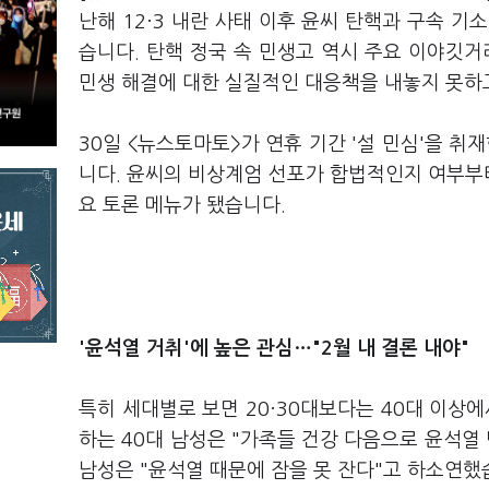
난해 12·3 내란 사태 이후 윤씨 탄핵과 구속 
습니다. 탄핵 정국 속 민생고 역시 주요 이야깃거
민생 해결에 대한 실질적인 대응책을 내놓지 못하
30일 <뉴스토마토>가 연휴 기간 '설 민심'을 취
니다. 윤씨의 비상계엄 선포가 합법적인지 여부부터
요 토론 메뉴가 됐습니다.
'윤석열 거취'에 높은 관심…"2월 내 결론 내야"
특히 세대별로 보면 20·30대보다는 40대 이상
하는 40대 남성은 "가족들 건강 다음으로 윤석열
남성은 "윤석열 때문에 잠을 못 잔다"고 하소연했