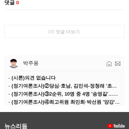
댓글
0
0/0
댓글 더보기
박주용
(시론)의견 없습니다
(정기여론조사)②당심·호남, 김민석-정청래 '초접전'
(정기여론조사)③2순위, 10명 중 4명 '송영길'…정청래 '한 자릿수'
(정기여론조사)④최고위원 최민희·박선원 '양강'…서미화·이성윤·임미애 뒤이어
뉴스리듬