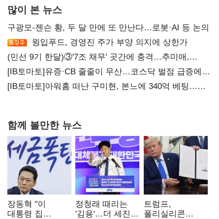
많이 본 뉴스
구광모-젠슨 황, 두 달 만에 또 만난다…로봇·AI 등 논의
윙입푸드, 경영진 주가 부양 의지에 상한가
(민선 9기 한달)③'7조 채무' 곳간에 충격…추미애,
20년만에 '비상재정' 선언 승부수
[IB토마토]유증·CB 줄줄이 무산…코스닥 벌점 급증에
상폐 압박
[IB토마토]아워홈 떠난 구미현, 본느에 340억 베팅…
가족 지배체제 구축
함께 볼만한 뉴스
장동혁 "이
정청래 때리는
트럼프,
대통령 집
'김용'…더 세진
폴리실리콘