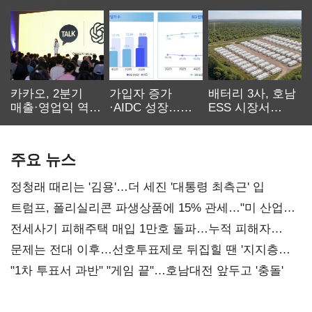
카카오, 2분기
가입자 증가
배터리 3사, 호남
매출·영업익 역대
·AIDC 성장…
ESS 시장서
최대…에이전트
SKT 2분기 성장
‘격돌’
AI 수익화 관건
본궤도
주요 뉴스
정청래 때리는 '김용'…더 세진 '대통령 최측근' 입
트럼프, 폴리실리콘 파생상품에 15% 관세…"미 산업
재건"
전세사기 피해주택 매입 1만호 돌파…누적 피해자
4만278명
문제는 전대 이후…선호투표제로 뒤집힐 땐 '지지층
불복'
"1차 투표서 과반" "게임 끝"…호남대전 앞두고 '충돌'