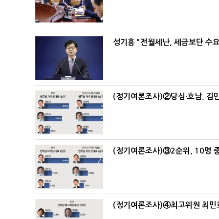
성기홍 "전월세난, 세금보단 수요
(정기여론조사)②당심·호남, 김민
(정기여론조사)③2순위, 10명 중
(정기여론조사)④최고위원 최민희