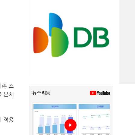
기존 스
뉴스리듬
을 본체
이 적용