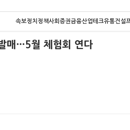
속보
정치
정책
사회
증권
금융
산업
테크
유통
건설
 발매…5월 체험회 연다