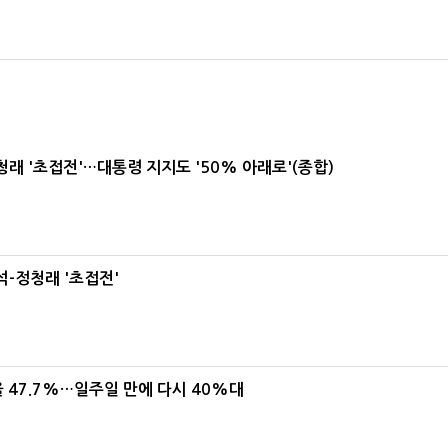
래 '초접전'…대통령 지지도 '50% 아래로'(종합)
-정청래 '초접전'
 47.7%…일주일 만에 다시 40%대