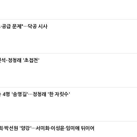
·공급 문제"…닥공 시사
석-정청래 '초접전'
 4명 '송영길'…정청래 '한 자릿수'
·박선원 '양강'…서미화·이성윤·임미애 뒤이어