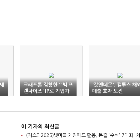
락세
크래프톤 김창한 "'빅 프
'갓앤데몬', 컴투스 해
랜차이즈' IP로 기업가
매출 효자 도전
치 배가"
이 기자의 최신글
(지스타2025)넷마블 게임패드 활용, 몬길 '수석' 7대죄 '차