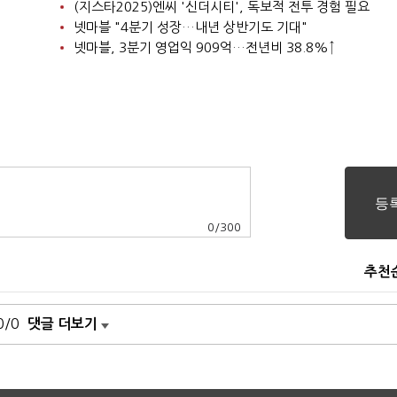
(지스타2025)엔씨 '신더시티', 독보적 전투 경험 필요
넷마블 "4분기 성장…내년 상반기도 기대"
넷마블, 3분기 영업익 909억…전년비 38.8%↑
0
/
300
추천
0/0
댓글 더보기