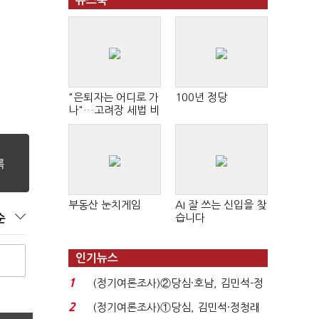
뉴스북
"은퇴자는 어디로 가
100년 정당
나"…고려장 세법 비
판 확산
부동산 눈치게임
AI 잘 쓰는 신입을 찾
습니다
순
인기뉴스
1
(정기여론조사)②당심·호남, 김민석-정
청래 '초접전'...
2
(정기여론조사)①당심, 김민석·정청래