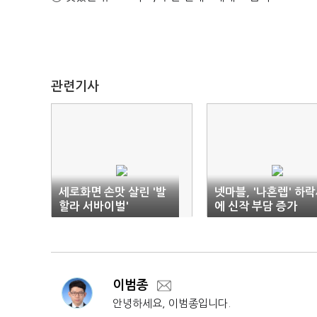
관련기사
세로화면 손맛 살린 '발
넷마블, '나혼렙' 하
할라 서바이벌'
에 신작 부담 증가
이범종
안녕하세요, 이범종입니다.