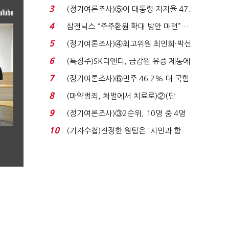
'초접전'…대통령 ...
3
(정기여론조사)⑤이 대통령 지지율 47.
7%…일주일 만에 ...
4
삼전닉스 “주주환원 확대 방안 마련”…
로이터에 성명...
5
(정기여론조사)④최고위원 최민희·박선
원 '양강'…서미...
6
(특징주)SK디앤디, 금감원 유증 제동에
장 초반 상한가...
7
(정기여론조사)⑥민주 46.2% 대 국힘
31.0%…오차범위 밖 ...
8
(마약범죄, 처벌에서 치료로)②(단
독)"마약은 전염병…여성...
9
(정기여론조사)③2순위, 10명 중 4명
'송영길'…정청래 '한 ...
10
(기자수첩)진정한 원팀은 '시민과 함
께'일 때 완성...