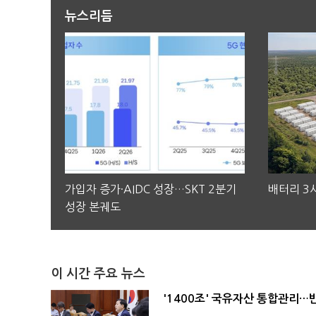
뉴스리듬
가입자 증가·AIDC 성장…SKT 2분기
배터리 3사
성장 본궤도
이 시간 주요 뉴스
'1400조' 국유자산 통합관리