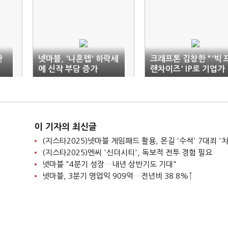
한
넷마블, '나혼렙' 하락세
크래프톤 김창한 "'빅 
에 신작 부담 증가
랜차이즈' IP로 기업가
치 배가"
이 기자의 최신글
(지스타2025)넷마블 게임패드 활용, 몬길 '수석' 7대죄 '차
(지스타2025)엔씨 '신더시티', 독보적 전투 경험 필요
넷마블 "4분기 성장…내년 상반기도 기대"
넷마블, 3분기 영업익 909억…전년비 38.8%↑