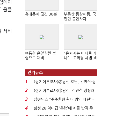
 업데이
 마음을
휴대폰이 끊긴 30분
부동산 동상이몽, 국
민만 불안하다
며 서비
여름철 온열질환 보
"은퇴자는 어디로 가
험으로 대비
나"…고려장 세법 비
판 확산
인기뉴스
1
(정기여론조사)②당심·호남, 김민석-정
청래 '초접전'...
2
(정기여론조사)①당심, 김민석·정청래
'초접전'…대통령 ...
3
삼전닉스 “주주환원 확대 방안 마련”…
로이터에 성명...
4
삼성 Z8 역대급 ‘흥행’에 애플 반격 주
목…9월 ‘폴...