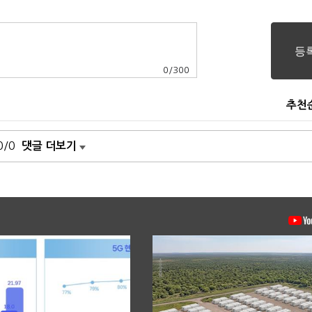
0
/
300
추천
0/0
댓글 더보기