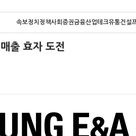
속보
정치
정책
사회
증권
금융
산업
테크
유통
건설
 매출 효자 도전