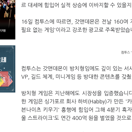
르 대세에 힘입어 실적 상승에 이바지할 수 있을지
16일 컴투스에 따르면, 갓앤데몬은 전날 160여
필요 없는 게임'이라고 강조한 광고로 주목받았습
컴투스 
컴투스는 갓앤데몬이 방치형임에도 깊이 있는 서사와
VP, 길드 체계, 미니게임 등 방대한 콘텐츠를 갖
방치형 게임은 지난해에도 시장성을 입증했습니다.
한 게임은 싱가포르 회사 하비(Habby)가 만든 '
븐나이츠 키우기' 흥행에 힘입어 그해 4분기 흑
울 스트라이크'도 연간 400억 원을 벌었을 것으로