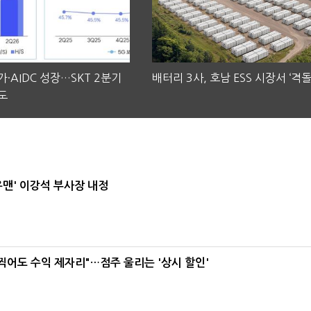
·AIDC 성장…SKT 2분기
배터리 3사, 호남 ESS 시장서 ‘격돌
도
우맨' 이강석 부사장 내정
 찍어도 수익 제자리"…점주 울리는 '상시 할인'