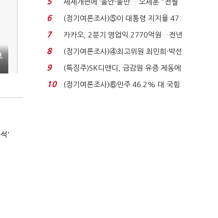
5
세제개편에 ‘불안·불만’…오세훈 "전월
세 구하기 더 ...
6
(정기여론조사)⑤이 대통령 지지율 47.
7%…일주일 만에 ...
7
카카오, 2분기 영업익 2770억원…전년
비 36% 증가...
8
(정기여론조사)④최고위원 최민희·박선
프
원 '양강'…서미...
9
(특징주)SK디앤디, 금감원 유증 제동에
장 초반 상한가...
10
(정기여론조사)⑥민주 46.2% 대 국힘
31.0%…오차범위 밖 ...
석'