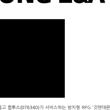
만들고
컴투스(078340)
가 서비스하는 방치형 RPG '갓앤데몬