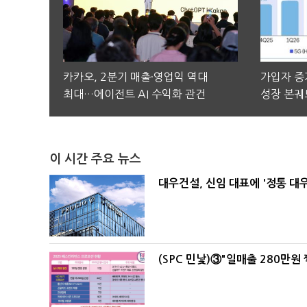
카카오, 2분기 매출·영업익 역대
가입자 증가
최대…에이전트 AI 수익화 관건
성장 본궤
이 시간 주요 뉴스
대우건설, 신임 대표에 '정통 대
(SPC 민낯)③"일매출 280만원