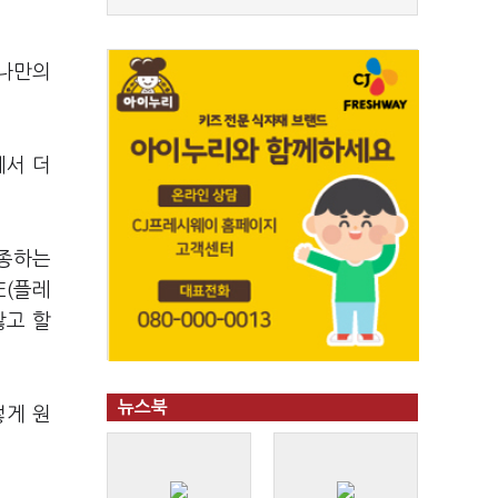
 나만의
에서 더
추종하는
E(플레
않고 할
뉴스북
렇게 원