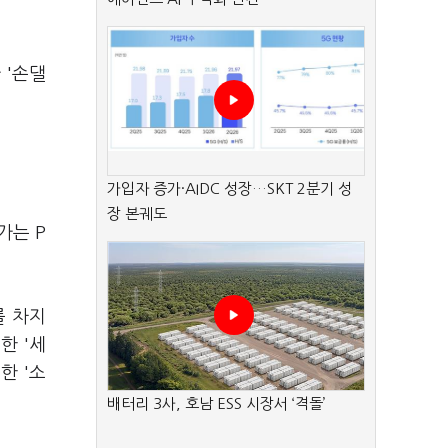
 '손댈
가입자 증가·AIDC 성장…SKT 2분기 성
장 본궤도
가는 P
를 차지
한 '세
한 '소
배터리 3사, 호남 ESS 시장서 ‘격돌’