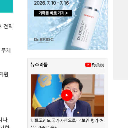
보 전략
 주제
뉴스리듬
△자원
니다.
비트코인도 국가자산으로…'보관·평가·처
분' 기준은 숙제