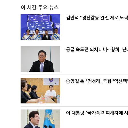
이 시간 주요 뉴스
김민석 "경선갈등 완전 제로 노력
공급 속도전 외치더니…황희, 난
송영길 측 "정청래, 국힘 '역선
이 대통령 "국가폭력 피해자에 