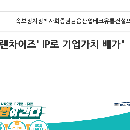
속보
정치
정책
사회
증권
금융
산업
테크
유통
건설
랜차이즈' IP로 기업가치 배가"