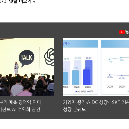
0/0
댓글 더보기
2분기 매출·영업익 역대
가입자 증가·AIDC 성장…SKT 2
전트 AI 수익화 관건
성장 본궤도