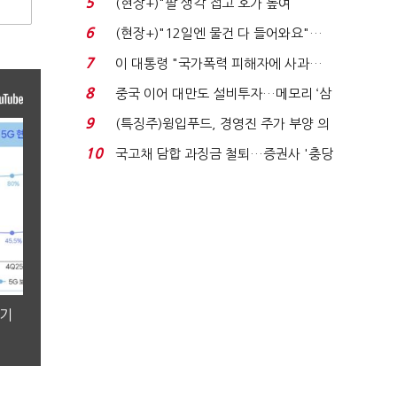
5
(현장+)"팔 생각 접고 호가 높여
요"…'덜 똘똘한 한 채' 20...
6
(현장+)"12일엔 물건 다 들어와요"…
빈 매대 채우며 문 연 ...
7
이 대통령 "국가폭력 피해자에 사과…
적극적 조사로 진...
8
중국 이어 대만도 설비투자…메모리 ‘삼
국전쟁’
9
(특징주)윙입푸드, 경영진 주가 부양 의
지에 상한가...
10
국고채 담합 과징금 철퇴…증권사 '충당
금 폭탄' 우려...
분기