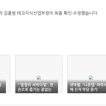
라 김충범 테크지식산업부장이 최종 확인·수정했습니다.
발
"'발할라 서바이벌', 한
넷마블, '나혼렙' 하락
손으로 즐기는 끝없는
에 신작 부담 증가
재미"