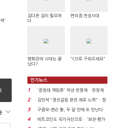
집다운 집이 필요하
편의점 전성시대
석'
다
영화관의 시대는 끝
"CD로 구워오세요"
났다?
인기뉴스
1
'정청래 책임론' 꺼낸 친명계…친청계
는 추가투표 때리기...
2
김민석 "경선갈등 완전 제로 노력"…정
청래 "반명 공세 사...
3
구광모-젠슨 황, 두 달 만에 또 만난다…
순
로봇·AI 등 논...
4
비트코인도 국가자산으로…'보관·평가·
처분' 기준은 ...