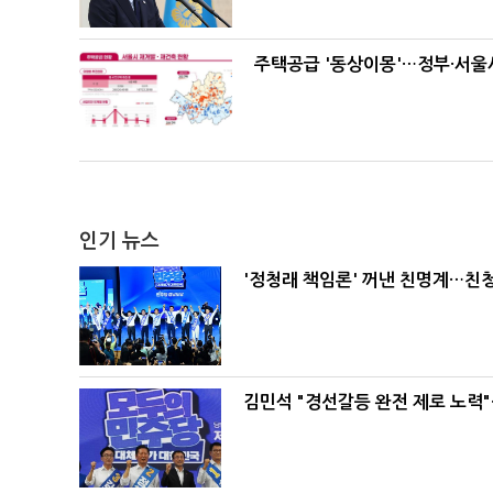
주택공급 '동상이몽'…정부·서울시
인기 뉴스
'정청래 책임론' 꺼낸 친명계…친
김민석 "경선갈등 완전 제로 노력"