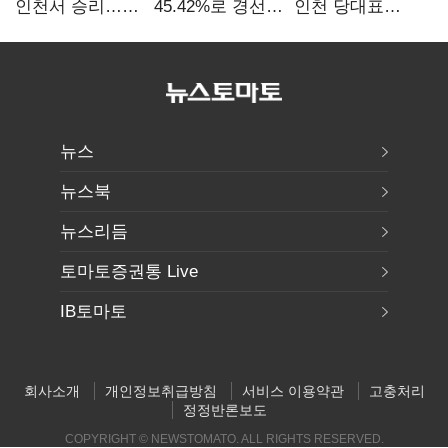
인천서 승리…
45.42%로 경선
인천 당대표
누적 득표율 '1위
1위…정청래와
경선서 '1위'(1보)
탈환'(종합)
격차
0.86%p(2보)
뉴스
뉴스북
뉴스리듬
토마토증권통 Live
IB토마토
회사소개
개인정보취급방침
서비스 이용약관
고충처리
정정반론보도
COPYRIGHT © NEWSTOMATO. ALL RIGHTS RESERVED.