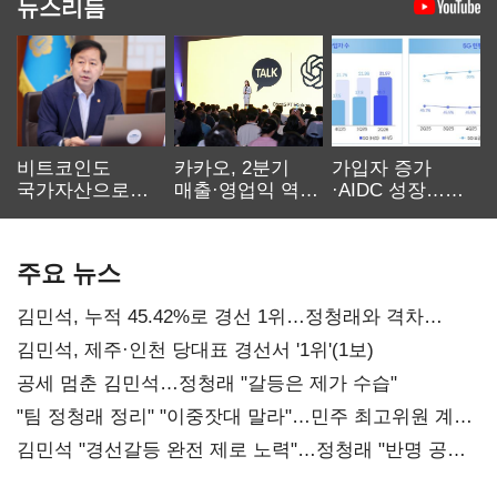
뉴스리듬
비트코인도
카카오, 2분기
가입자 증가
국가자산으로…'
매출·영업익 역대
·AIDC 성장…
보관·평가·처분'
최대…에이전트
SKT 2분기 성장
기준은 숙제
AI 수익화 관건
본궤도
주요 뉴스
김민석, 누적 45.42%로 경선 1위…정청래와 격차
0.86%p(2보)
김민석, 제주·인천 당대표 경선서 '1위'(1보)
공세 멈춘 김민석…정청래 "갈등은 제가 수습"
"팀 정청래 정리" "이중잣대 말라"…민주 최고위원 계파
다툼 격화
김민석 "경선갈등 완전 제로 노력"…정청래 "반명 공세
사과부터"