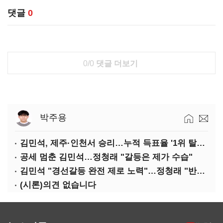
댓글
0
0/0
댓글 더보기
박주용
김민석, 제주·인천서 승리…누적 득표율 '1위 탈환'(종합)
공세 멈춘 김민석…정청래 "갈등은 제가 수습"
김민석 "경선갈등 완전 제로 노력"…정청래 "반명 공세 사과부터"
(시론)의견 없습니다