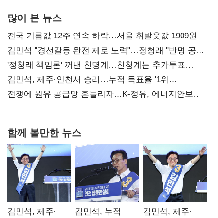
많이 본 뉴스
전국 기름값 12주 연속 하락…서울 휘발윳값 1909원
김민석 "경선갈등 완전 제로 노력"…정청래 "반명 공세
사과부터"
'정청래 책임론' 꺼낸 친명계…친청계는 추가투표
때리기
김민석, 제주·인천서 승리…누적 득표율 '1위
탈환'(종합)
전쟁에 원유 공급망 흔들리자…K-정유, 에너지안보
핵심으로 재부상
함께 볼만한 뉴스
김민석, 제주·
김민석, 누적
김민석, 제주·