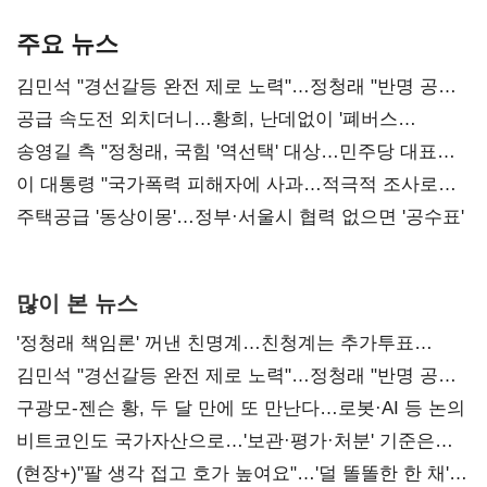
기준은 숙제
AI 수익화 관건
본궤도
주요 뉴스
김민석 "경선갈등 완전 제로 노력"…정청래 "반명 공세
사과부터"
공급 속도전 외치더니…황희, 난데없이 '폐버스
리모델링' 제안
송영길 측 "정청래, 국힘 '역선택' 대상…민주당 대표로
총선 지휘 못해"
이 대통령 "국가폭력 피해자에 사과…적극적 조사로
진실 밝혀야"
주택공급 '동상이몽'…정부·서울시 협력 없으면 '공수표'
많이 본 뉴스
'정청래 책임론' 꺼낸 친명계…친청계는 추가투표
때리기
김민석 "경선갈등 완전 제로 노력"…정청래 "반명 공세
사과부터"
구광모-젠슨 황, 두 달 만에 또 만난다…로봇·AI 등 논의
비트코인도 국가자산으로…'보관·평가·처분' 기준은
숙제
(현장+)"팔 생각 접고 호가 높여요"…'덜 똘똘한 한 채'