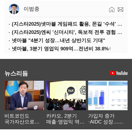
이범종
(지스타2025)넷마블 게임패드 활용, 몬길 '수석' 7대죄 '차석'
(지스타2025)엔씨 '신더시티', 독보적 전투 경험 필요
넷마블 "4분기 성장…내년 상반기도 기대"
넷마블, 3분기 영업익 909억…전년비 38.8%↑
뉴스리듬
비트코인도
카카오, 2분기
가입자 증가
국가자산으로…'
매출·영업익 역대
·AIDC 성장…
보관·평가·처분'
최대…에이전트
SKT 2분기 성장