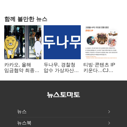
20억 키맞추기
함께 볼만한 뉴스
카카오, 올해
두나무, 경찰청
티빙·콘텐츠 IP
임금협약 최종
압수 가상자산
키운다…CJ
타결…연봉 6.3%
보관 맡는다…
ENM, 하반기
인상·격려금
커스터디 사업
글로벌 확장 가속
300만원
최종 낙찰
뉴스
뉴스북