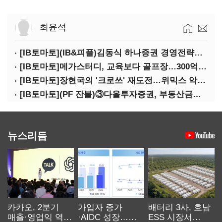
최윤석
[IB토마토](IB&피플)김동식 하나증권 경영전략본부장
[IB토마토]메가스터디, 교육보다 골프장…300억 대여 뒤 보증 리스크
[IB토마토]장현국의 '크로쓰' 재도전…위믹스 악몽 지울 수 있나
[IB토마토](PF 잔불)③다올투자증권, 부동산금융 줄였지만 정상화는 진행형
뉴스리듬
카카오, 2분기
가입자 증가
배터리 3사, 호남
매출·영업익 역대
·AIDC 성장…
ESS 시장서