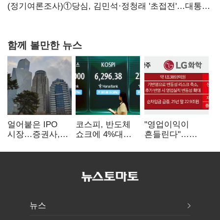
힘들어질 것"
(정기여론조사)①당심, 김민석·정청래 '초접전'…대통령
지지도 '50% 아래로'(종합)
함께 볼만한 뉴스
얼어붙은 IPO
코스피, 반도체
"영업이익이
시장…증권사,
쇼크에 4%대
흔들린다"…
하반기 '대어
급락…코스닥은
화학주, IFRS
전쟁' 기대
5거래일째 상승
18에 취약
뉴스