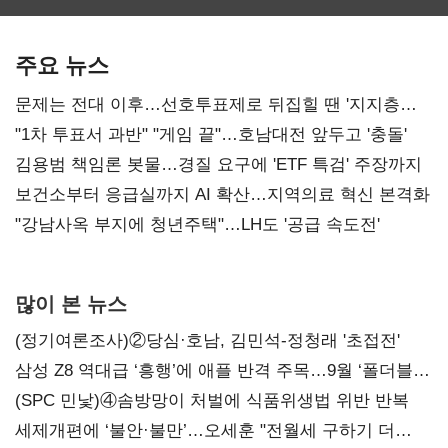
최대…에이전트
SKT 2분기 성장
‘격돌’
AI 수익화 관건
본궤도
주요 뉴스
문제는 전대 이후…선호투표제로 뒤집힐 땐 '지지층
불복'
"1차 투표서 과반" "게임 끝"…호남대전 앞두고 '충돌'
김용범 책임론 봇물…경질 요구에 'ETF 특검' 주장까지
보건소부터 응급실까지 AI 확산…지역의료 혁신 본격화
"강남사옥 부지에 청년주택"…LH도 '공급 속도전'
많이 본 뉴스
(정기여론조사)②당심·호남, 김민석-정청래 '초접전'
삼성 Z8 역대급 ‘흥행’에 애플 반격 주목…9월 ‘폴더블
대전’
(SPC 민낯)④솜방망이 처벌에 식품위생법 위반 반복
세제개편에 ‘불안·불만’…오세훈 "전월세 구하기 더