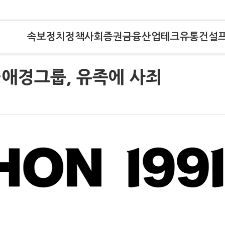
속보
정치
정책
사회
증권
금융
산업
테크
유통
건설
…애경그룹, 유족에 사죄