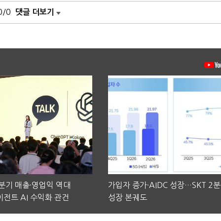
0/0
댓글 더보기
2분기 매출·영업익 역대
가입자 증가·AIDC 성장…SKT 2
전트 AI 수익화 관건
성장 본궤도