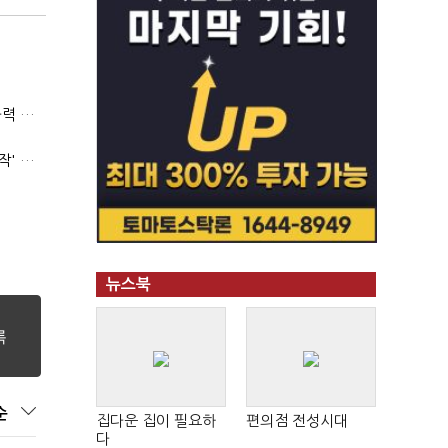
(폴리스라인)'순환근무 방침'에 경찰은 삭발…"베테랑·수사력 보강 먼저"
'신림동·서현역 칼부림' 뒤엔 기동순찰대…'장윤기 은폐·조작' 후엔 내부비리수사대
뉴스북
순
집다운 집이 필요하
편의점 전성시대
다