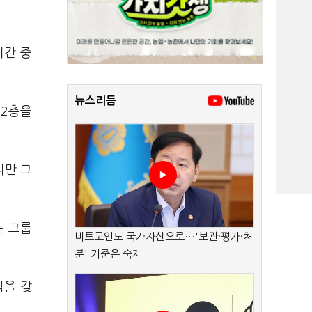
기간 중
뉴스리듬
 2층을
지만 그
는 그룹
비트코인도 국가자산으로…'보관·평가·처
분' 기준은 숙제
식을 갖