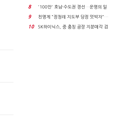
노동자는 강행군…'야...
8
'100만' 호남·수도권 경선…운명의 일
주일
9
친명계 "정청래 지도부 당정 엇박자"…
친청계 "신천지 오...
10
SK하이닉스, 중 충칭 공장 지분매각 검
토?…“확정된 바...