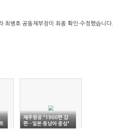
라 최병호 공동체부장이 최종 확인·수정했습니다.
조
제주항공 "1900편 감
트
편…일본·동남아 중심"