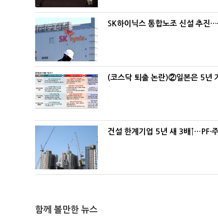
SK하이닉스 통합노조 신설 추진…
(코스닥 퇴출 논란)②일본은 5년
건설 한계기업 5년 새 3배↑…PF·
함께 볼만한 뉴스