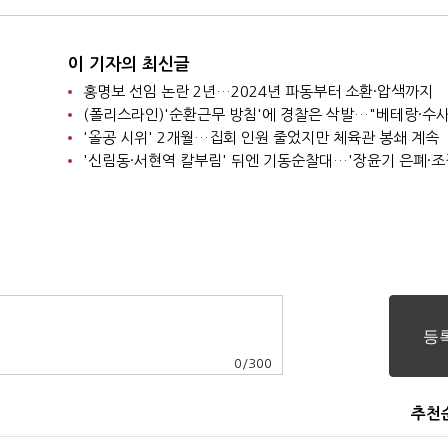
이 기자의 최신글
홍명보 선임 논란 2년…2024년 파동부터 소환·압색까지
'올공 시위' 2개월…집회 인원 줄었지만 체육관 봉쇄 계속
0
/
300
추천