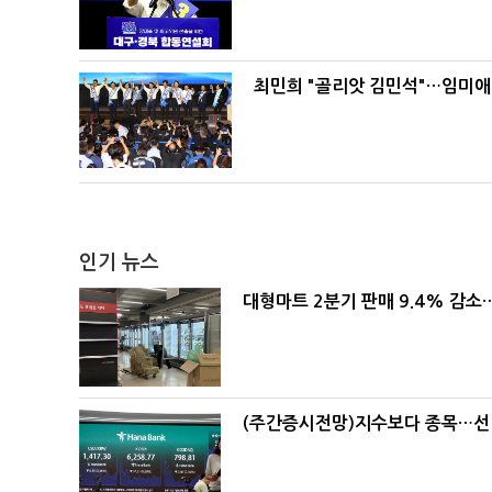
최민희 "골리앗 김민석"…임미애
인기 뉴스
대형마트 2분기 판매 9.4% 감
(주간증시전망)지수보다 종목…선