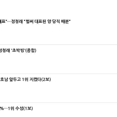
대표"…정청래 "벌써 대표된 양 당직 배분"
정청래 '초박빙'(종합)
 호남 앞두고 1위 지켰다(2보)
4%…1위 수성(1보)