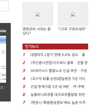
영화관의 시대는 끝
"CD로 구워오세요"
났다?
인기뉴스
1
대형마트 2분기 판매 9.4% 감소…홈
플러스 사태 여파...
2
(주간증시전망)지수보다 종목…선별 장
세 이어진다...
3
SK하이닉스 통합노조 신설 추진…구성
원 간 성과급 불...
4
(코스닥 퇴출 논란)②일본은 5년 기다
려주는데 우리는 ...
5
건설 한계기업 5년 새 3배↑…PF·주택
분기
침체에 재무 ...
6
농협하나로유통 대규모유통업법 위반
적발…공정위, 과...
7
(현장+)'폭염중대경보'에도 농촌 이주