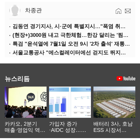
차종관
김동연 경기지사, 시·군에 특별지시…"폭염 취약계층 안전대책 강화"
(현장+)3000원 내고 극한체험…한강 달리는 '찜통버스'
특검 "윤석열에 7월1일 오전 9시 '2차 출석' 재통보"
서울교통공사 "에스컬레이터에선 걷지도 뛰지도 말아주세요"
뉴스리듬
카카오, 2분기
가입자 증가
배터리 3사, 호남
매출·영업익 역대
·AIDC 성장…
ESS 시장서
최대…에이전트
SKT 2분기 성장
‘격돌’