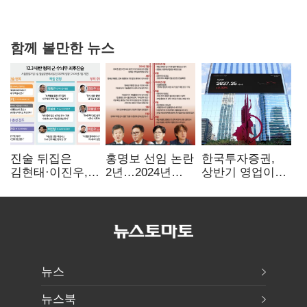
힘들어질 것"
함께 볼만한 뉴스
진술 뒤집은
홍명보 선임 논란
한국투자증권,
김현태·이진우,
2년…2024년
상반기 영업이익
박안수는 "국가에
파동부터 소환·
2조1701억 원…
헌신"…법정서
압색까지
전년비 89.1%↑
드러난 군
수뇌부의 민낯
뉴스
뉴스북