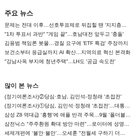
AI 수익화 관건
본궤도
주요 뉴스
문제는 전대 이후…선호투표제로 뒤집힐 땐 '지지층
불복'
"1차 투표서 과반" "게임 끝"…호남대전 앞두고 '충돌'
김용범 책임론 봇물…경질 요구에 'ETF 특검' 주장까지
보건소부터 응급실까지 AI 확산…지역의료 혁신 본격화
"강남사옥 부지에 청년주택"…LH도 '공급 속도전'
많이 본 뉴스
(정기여론조사)②당심·호남, 김민석-정청래 '초접전'
(정기여론조사)①당심, 김민석·정청래 '초접전'…대통령
지지도 '50% 아래로'(종합)
삼성 Z8 역대급 ‘흥행’에 애플 반격 주목…9월 ‘폴더블
대전’
삼전닉스 “주주환원 확대 방안 마련”…로이터에 성명
보내
세제개편에 ‘불안·불만’…오세훈 "전월세 구하기 더