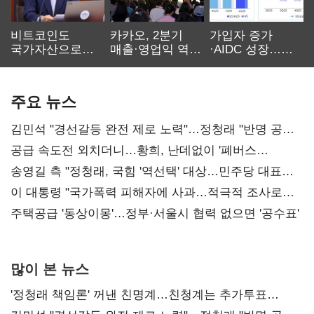
비트코인도
카카오, 2분기
가입자 증가
국가자산으로…'
매출·영업익 역대
·AIDC 성장…
보관·평가·처분'
최대…에이전트
SKT 2분기 성장
기준은 숙제
AI 수익화 관건
본궤도
주요 뉴스
김민석 "경선갈등 완전 제로 노력"…정청래 "반명 공세
사과부터"
공급 속도전 외치더니…황희, 난데없이 '폐버스
리모델링' 제안
송영길 측 "정청래, 국힘 '역선택' 대상…민주당 대표로
총선 지휘 못해"
이 대통령 "국가폭력 피해자에 사과…적극적 조사로
진실 밝혀야"
주택공급 '동상이몽'…정부·서울시 협력 없으면 '공수표'
많이 본 뉴스
'정청래 책임론' 꺼낸 친명계…친청계는 추가투표