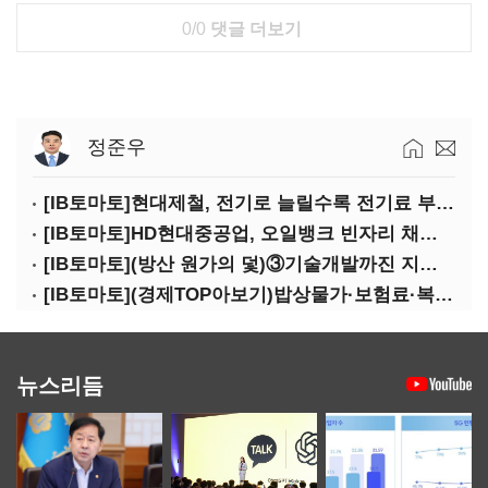
0/0
댓글 더보기
정준우
[IB토마토]현대제철, 전기로 늘릴수록 전기료 부담…저탄소 전환의 역설
[IB토마토]HD현대중공업, 오일뱅크 빈자리 채웠다…그룹 배당 핵심축 부상
[IB토마토](방산 원가의 덫)③기술개발까진 지원…수출은 각자도생
[IB토마토](경제TOP아보기)밥상물가·보험료·복구비…장마가 내미는 청구서
뉴스리듬