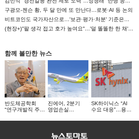
때리기
김민석 "경선갈등 완전 제로 노력"…정청래 "반명 공세
사과부터"
구광모-젠슨 황, 두 달 만에 또 만난다…로봇·AI 등 논의
비트코인도 국가자산으로…'보관·평가·처분' 기준은
숙제
(현장+)"팔 생각 접고 호가 높여요"…'덜 똘똘한 한 채'
20억 키맞추기
함께 볼만한 뉴스
반도체공학회
진에어, 2분기
SK하이닉스 “AI
“연구개발직 주
영업손실
수요 대응”…용인
52시간제
731억…유가
·청주 팹에 54조
개선해야”
상승 여파
투자