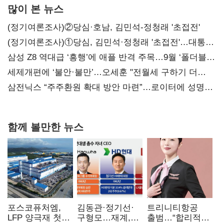
많이 본 뉴스
(정기여론조사)②당심·호남, 김민석-정청래 '초접전'
(정기여론조사)①당심, 김민석·정청래 '초접전'…대통령
지지도 '50% 아래로'(종합)
삼성 Z8 역대급 ‘흥행’에 애플 반격 주목…9월 ‘폴더블
대전’
세제개편에 ‘불안·불만’…오세훈 "전월세 구하기 더
힘들어질 것"
삼전닉스 “주주환원 확대 방안 마련”…로이터에 성명
보내
함께 볼만한 뉴스
포스코퓨처엠,
김동관·정기선·
트리니티항공
LFP 양극재 첫
구형모…재계,
출범…“합리적