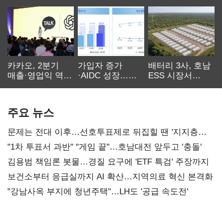
카카오, 2분기
가입자 증가
배터리 3사, 호남
매출·영업익 역대
·AIDC 성장…
ESS 시장서
최대…에이전트
SKT 2분기 성장
‘격돌’
AI 수익화 관건
본궤도
주요 뉴스
문제는 전대 이후…선호투표제로 뒤집힐 땐 '지지층
불복'
"1차 투표서 과반" "게임 끝"…호남대전 앞두고 '충돌'
김용범 책임론 봇물…경질 요구에 'ETF 특검' 주장까지
보건소부터 응급실까지 AI 확산…지역의료 혁신 본격화
"강남사옥 부지에 청년주택"…LH도 '공급 속도전'