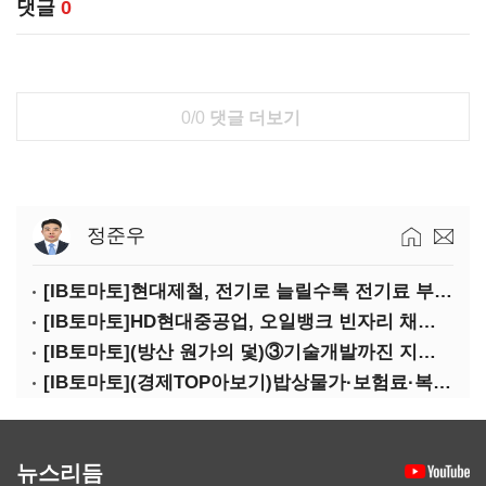
댓글
0
0/0
댓글 더보기
정준우
[IB토마토]현대제철, 전기로 늘릴수록 전기료 부담…저탄소 전환의 역설
[IB토마토]HD현대중공업, 오일뱅크 빈자리 채웠다…그룹 배당 핵심축 부상
[IB토마토](방산 원가의 덫)③기술개발까진 지원…수출은 각자도생
[IB토마토](경제TOP아보기)밥상물가·보험료·복구비…장마가 내미는 청구서
뉴스리듬