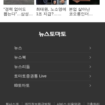
“경력 없어도
최태원, 노소영에
본업 살아난
뽑는다”…삼성
1조 지급?…
코오롱인더
·TSMC, 미
재상고 여부 주목
·HS효성…AI·
반도체 인재
배터리 소재로
쟁탈전
보폭 확대
뉴스
뉴스북
뉴스리듬
토마토증권통 Live
IB토마토
회사소개
개인정보취급방침
서비스 이용약관
고충처리