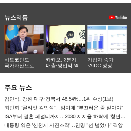
뉴스리듬
비트코인도
카카오, 2분기
가입자 증가
국가자산으로…'
매출·영업익 역대
·AIDC 성장…
보관·평가·처분'
최대…에이전트
SKT 2분기 성장
기준은 숙제
AI 수익화 관건
본궤도
주요 뉴스
김민석, 강원·대구·경북서 48.54%…1위 수성(1보)
최민희 "골리앗 김민석"…임미애 "부끄러운 줄 알아야"
ISA부터 결혼 페널티까지…2030 지지율 하락에 '청년
챙기기'
대통령 엮은 '신천지 사진조작'…친명 "선 넘었다" 격앙