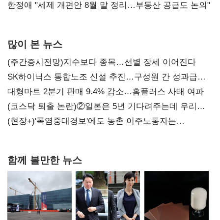
한정애 "세제 개편안 8월 말 정리…부동산 공급도 논의"
많이 본 뉴스
(주간증시전망)지수보다 종목…선별 장세 이어진다
SK하이닉스 통합노조 신설 추진…구성원 간 성과급
불만 확산
대형마트 2분기 판매 9.4% 감소…홈플러스 사태 여파
(코스닥 퇴출 논란)②일본은 5년 기다려주는데 우리는
당장 퇴출?…시간만으론 부족한 코스닥 구하기
(현장+)'폭염중대경보'에도 농촌 이주노동자는
강행군…'야외작업 중지' 권고도 무시
함께 볼만한 뉴스