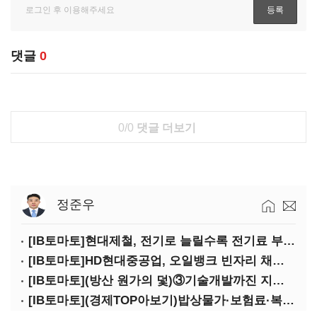
댓글
0
0/0
댓글 더보기
정준우
[IB토마토]현대제철, 전기로 늘릴수록 전기료 부담…저탄소 전환의 역설
[IB토마토]HD현대중공업, 오일뱅크 빈자리 채웠다…그룹 배당 핵심축 부상
[IB토마토](방산 원가의 덫)③기술개발까진 지원…수출은 각자도생
[IB토마토](경제TOP아보기)밥상물가·보험료·복구비…장마가 내미는 청구서