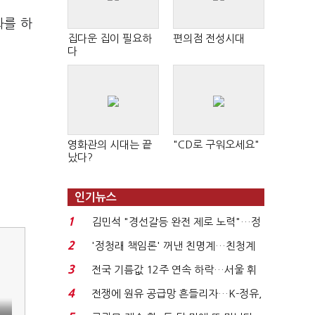
화를 하
집다운 집이 필요하
편의점 전성시대
다
영화관의 시대는 끝
"CD로 구워오세요"
났다?
인기뉴스
1
김민석 "경선갈등 완전 제로 노력"…정
청래 "반명 공세 사...
2
'정청래 책임론' 꺼낸 친명계…친청계
는 추가투표 때리기...
3
전국 기름값 12주 연속 하락…서울 휘
발윳값 1909원...
4
전쟁에 원유 공급망 흔들리자…K-정유,
에너지안보 핵심...