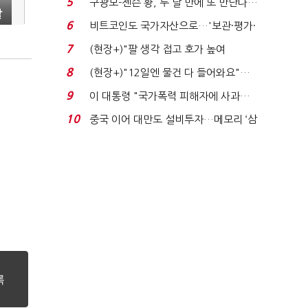
5
구광모-젠슨 황, 두 달 만에 또 만난다…
찰
로봇·AI 등 논...
6
비트코인도 국가자산으로…'보관·평가·
처분' 기준은 ...
7
(현장+)"팔 생각 접고 호가 높여
요"…'덜 똘똘한 한 채' 20...
8
(현장+)"12일엔 물건 다 들어와요"…
빈 매대 채우며 문 연 ...
9
이 대통령 "국가폭력 피해자에 사과…
적극적 조사로 진...
10
중국 이어 대만도 설비투자…메모리 ‘삼
국전쟁’