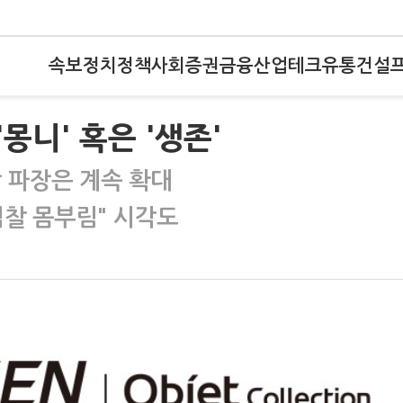
속보
정치
정책
사회
증권
금융
산업
테크
유통
건설
니' 혹은 '생존'
 파장은 계속 확대
검찰 몸부림" 시각도