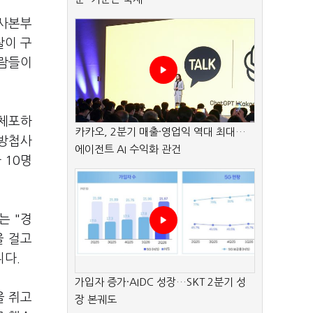
수사본부
찰이 구
사람들이
 체포하
카카오, 2분기 매출·영업익 역대 최대…
 방첩사
에이전트 AI 수익화 관건
 10명
는 "경
을 걸고
니다.
가입자 증가·AIDC 성장…SKT 2분기 성
을 쥐고
장 본궤도