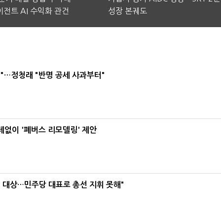
전트 AI 수익화 관건
성장 본궤도
"…정청래 "반명 공세 사과부터"
데없이 '폐버스 리모델링' 제안
택' 대상…민주당 대표로 총선 지휘 못해"