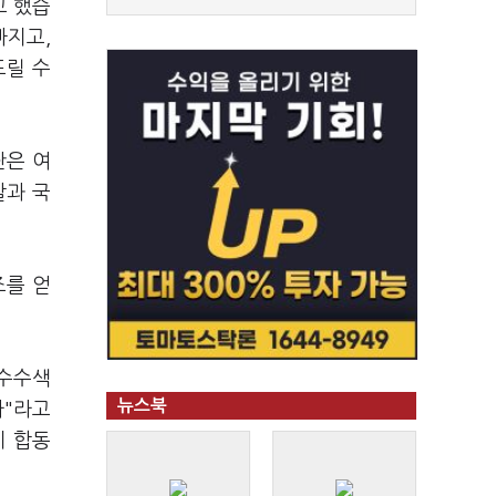
고 했습
빠지고,
드릴 수
단은 여
찰과 국
조를 얻
압수수색
뉴스북
사"라고
이 합동