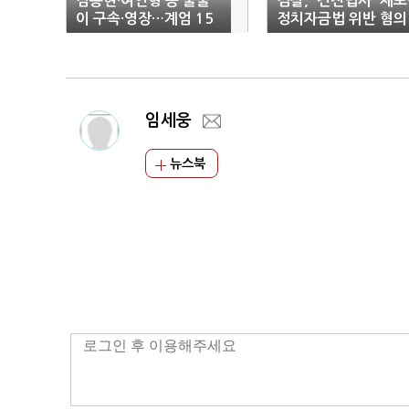
김용현·여인형 등 줄줄
검찰, '건진법사' 체
이 구속·영장…계엄 15
정치자금법 위반 혐의
일만
임세웅
뉴스북