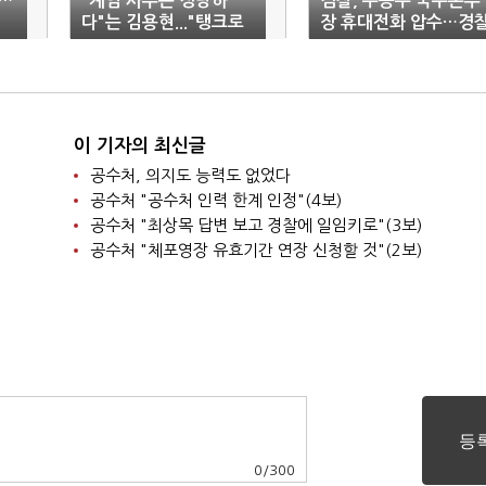
포…
"계엄 사무는 정당하
검찰, 우종수 국수본부
다"는 김용현..."탱크로
장 휴대전화 압수…경
밀어버려" 발언 의혹 추
"매우 유감"
가
이 기자의 최신글
공수처, 의지도 능력도 없었다
공수처 "공수처 인력 한계 인정"(4보)
공수처 "최상목 답변 보고 경찰에 일임키로"(3보)
공수처 "체포영장 유효기간 연장 신청할 것"(2보)
0
/
300