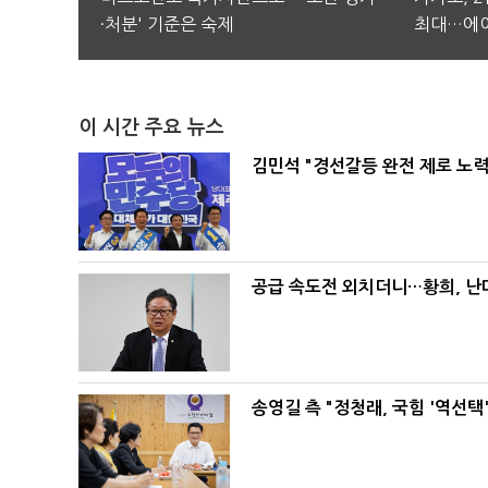
·처분' 기준은 숙제
최대…에이
이 시간 주요 뉴스
김민석 "경선갈등 완전 제로 노력
공급 속도전 외치더니…황희, 난
송영길 측 "정청래, 국힘 '역선