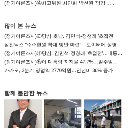
'한 자릿수'
(정기여론조사)④최고위원 최민희·박선원 '양강'…
서미화·이성윤·임미애 뒤이어
많이 본 뉴스
(정기여론조사)②당심·호남, 김민석-정청래 '초접전'
삼전닉스 “주주환원 확대 방안 마련”…로이터에 성명
보내
(정기여론조사)①당심, 김민석·정청래 '초접전'…대통령
지지도 '50% 아래로'(종합)
(정기여론조사)⑤이 대통령 지지율 47.7%…일주일
만에 다시 40%대
카카오, 2분기 영업익 2770억원…전년비 36% 증가
함께 볼만한 뉴스