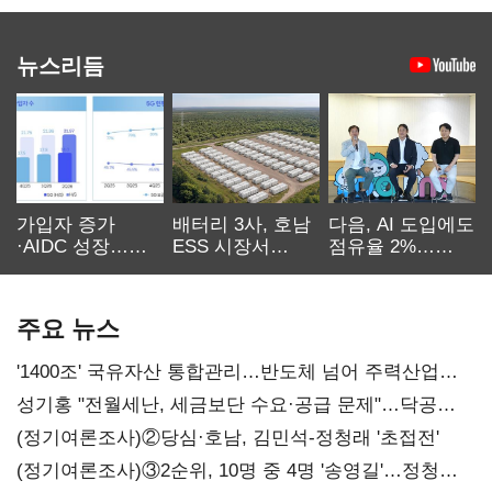
뉴스리듬
가입자 증가
배터리 3사, 호남
다음, AI 도입에도
·AIDC 성장…
ESS 시장서
점유율 2%…
SKT 2분기 성장
‘격돌’
에이전트
본궤도
차별화가 관건
주요 뉴스
'1400조' 국유자산 통합관리…반도체 넘어 주력산업
구조혁신
성기홍 "전월세난, 세금보단 수요·공급 문제"…닥공
시사
(정기여론조사)②당심·호남, 김민석-정청래 '초접전'
(정기여론조사)③2순위, 10명 중 4명 '송영길'…정청래