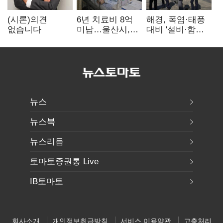
(시론)의견
6년 치료비 8억
해경, 폭염·태풍
없습니다
미납…울산시,
대비 '설비·함정'
중증 외국인 환자
현장 안전점검
대응 매뉴얼
만든다
뉴스
뉴스북
뉴스리듬
토마토증권통 Live
IB토마토
회사소개
개인정보취급방침
서비스 이용약관
고충처리