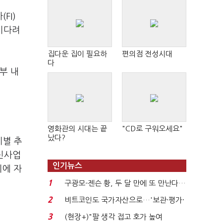
FI)
 기다려
집다운 집이 필요하
편의점 전성시대
다
부 내
영화관의 시대는 끝
"CD로 구워오세요"
났다?
기별 추
 신사업
인기뉴스
기에 자
1
구광모-젠슨 황, 두 달 만에 또 만난다…
로봇·AI 등 논...
2
비트코인도 국가자산으로…'보관·평가·
처분' 기준은 ...
3
(현장+)"팔 생각 접고 호가 높여