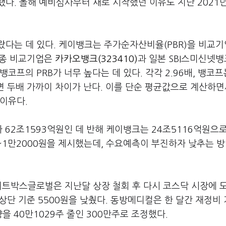
다. 올해 예비심사부터 새로 시작했던 이유도 지난 2021
다는 데 있다. 케이뱅크는 주가순자산비율(PBR)을 비교기
 최종 비교기업은
카카오뱅크(323410)
과 일본 SBI스미신넷뱅
 뱅코프의 PRB가 너무 높다는 데 있다. 각각 2.96배, 뱅코프는
하면 두배 가까이 차이가 난다. 이를 단순 평균값으로 계산하면
 이유다.
 62조1593억원인 데 반해 케이뱅크는 24조5116억원으
원~1만2000원을 제시했는데, 수요예측이 부진하자 낮추는 
미트박스글로벌은 지난달 상장 철회 후 다시 코스닥 시장에 
 상단 기준 5500원을 낮췄다. 동방메디컬은 한 달간 재정비
을 40만1029주 줄인 300만주로 조정했다.