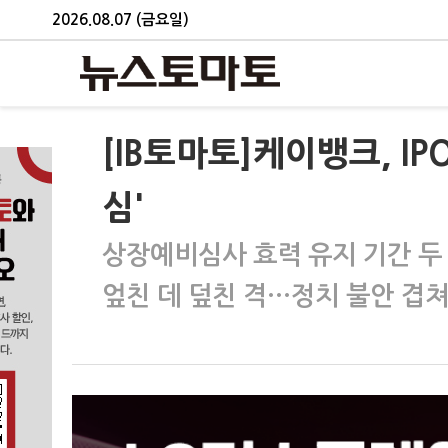
2026.08.07 (금요일)
[IB토마토]케이뱅크, I
심'
상장예비심사 효력 유지 기간 두
엎친 데 덮친 격…정치 불안 겹쳐