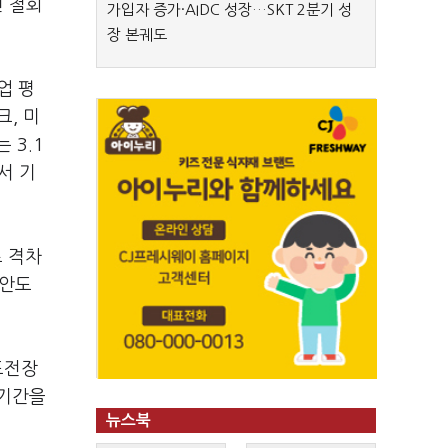
년 철회
가입자 증가·AIDC 성장…SKT 2분기 성
장 본궤도
업 평
크, 미
 3.1
서 기
로 격차
방안도
도전장
 기간을
뉴스북