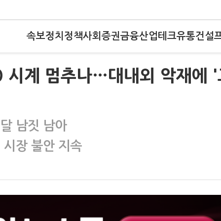
속보
정치
정책
사회
증권
금융
산업
테크
유통
건설
PO 시계 멈추나…대내외 악재에 
 달 남짓 남아
 시장 불안 지속