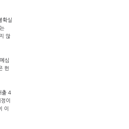
 불확실
해는
지 않
장예심
은 헌
출 4
예정이
이 이