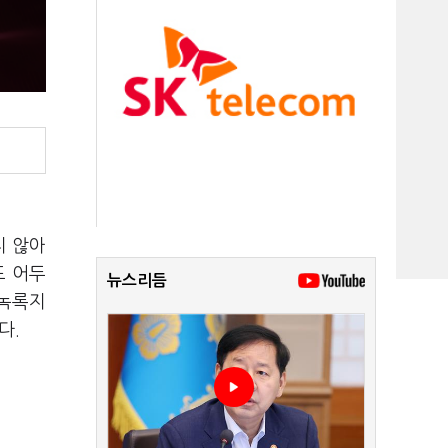
지 않아
도 어두
뉴스리듬
 녹록지
다.