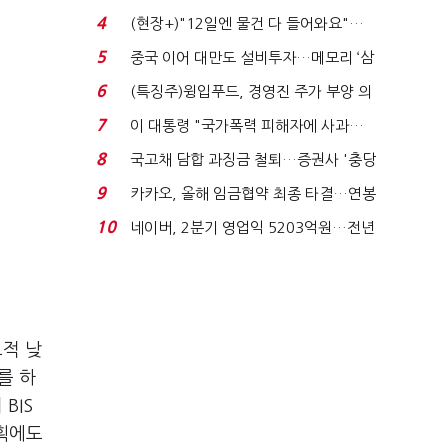
요"…'덜 똘똘한 한 채' 20...
4
(현장+)"12일엔 물건 다 들어와요"…
빈 매대 채우며 문 연 ...
5
중국 이어 대만도 설비투자…메모리 ‘삼
국전쟁’
6
(특징주)윙입푸드, 경영진 주가 부양 의
지에 상한가...
7
이 대통령 "국가폭력 피해자에 사과…
적극적 조사로 진...
8
국고채 담합 과징금 철퇴…증권사 '충당
금 폭탄' 우려...
9
카카오, 올해 임금협약 최종 타결…연봉
6.3% 인상·격려...
10
네이버, 2분기 영업익 5203억원…전년
비 0.2% 감소...
교적 낮
를 하
BIS
계획에도