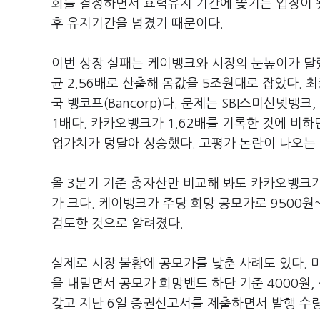
회를 결정하면서 효력유지 기간에 쫓기는 입장이 됐
후 유지기간을 넘겼기 때문이다.
이번 상장 실패는 케이뱅크와 시장의 눈높이가 달랐
균 2.56배로 산출해 몸값을 5조원대로 잡았다.
국 뱅코프(Bancorp)다. 문제는 SBI스미신넷뱅크,
1배다. 카카오뱅크가 1.62배를 기록한 것에 비
업가치가 덩달아 상승했다. 고평가 논란이 나오는
올 3분기 기준 총자산만 비교해 봐도 카카오뱅크가
가 크다. 케이뱅크가 주당 희망 공모가로 9500
검토한 것으로 알려졌다.
실제로 시장 불황에 공모가를 낮춘 사례도 있다. 
을 내밀면서 공모가 희망밴드 하단 기준 4000원,
갖고 지난 6일 증권신고서를 제출하면서 발행 수량