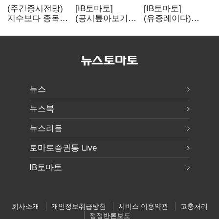
(주간증시전망)
[IB토마토]
[IB토마토]
지수보다 종목…
(공시톺아보기)
(유증레이다)
선별 장세
수주 공시, 왜
툴젠, 조달액
이어진다
바로 매출로
3분의 1 토막…
잡히지 않을까
특허소송
비용부터 챙긴다
뉴스
뉴스북
뉴스리듬
토마토증권통 Live
IB토마토
회사소개
개인정보취급방침
서비스 이용약관
고충처리
정정반론보도