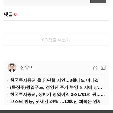
댓글
0
0/0
댓글 더보기
신유미
한국투자증권 올 임단협 지연…8월에도 미타결
(특징주)윙입푸드, 경영진 주가 부양 의지에 상한가
한국투자증권, 상반기 영업이익 2조1701억 원… 전년비 89.1%↑
코스닥 반등, 닷새간 24%↑…1000선 회복은 언제