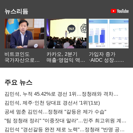
뉴스리듬
비트코인도
카카오, 2분기
가입자 증가
국가자산으로…'
매출·영업익 역대
·AIDC 성장…
보관·평가·처분'
최대…에이전트
SKT 2분기 성장
기준은 숙제
AI 수익화 관건
본궤도
주요 뉴스
김민석, 누적 45.42%로 경선 1위…정청래와 격차
0.86%p(2보)
김민석, 제주·인천 당대표 경선서 '1위'(1보)
공세 멈춘 김민석…정청래 "갈등은 제가 수습"
"팀 정청래 정리" "이중잣대 말라"…민주 최고위원 계파
다툼 격화
김민석 "경선갈등 완전 제로 노력"…정청래 "반명 공세