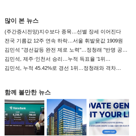
사과부터"
많이 본 뉴스
(주간증시전망)지수보다 종목…선별 장세 이어진다
전국 기름값 12주 연속 하락…서울 휘발윳값 1909원
김민석 "경선갈등 완전 제로 노력"…정청래 "반명 공세
사과부터"
김민석, 제주·인천서 승리…누적 득표율 '1위
탈환'(종합)
김민석, 누적 45.42%로 경선 1위…정청래와 격차
0.86%p(2보)
함께 볼만한 뉴스