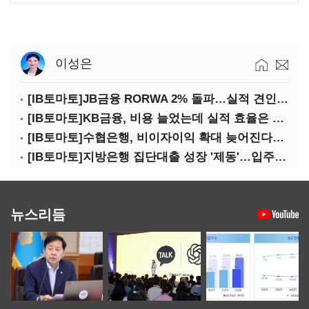
이성은
[IB토마토]JB금융 RORWA 2% 돌파…실적 견인은 은행 아닌 캐피탈
[IB토마토]KB금융, 비용 늘었는데 실적 효율은 개선…증권 호황 효과
[IB토마토]수협은행, 비이자이익 확대 늦어진다…공모운용사 인가 연말로
[IB토마토]지방은행 집단대출 성장 '제동'…입주절벽에 반사이익도 희박
뉴스리듬