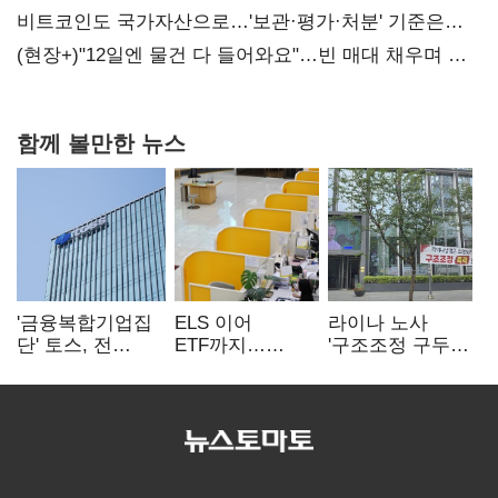
20억 키맞추기
비트코인도 국가자산으로…'보관·평가·처분' 기준은
숙제
(현장+)"12일엔 물건 다 들어와요"…빈 매대 채우며 문
연 홈플러스
함께 볼만한 뉴스
'금융복합기업집
ELS 이어
라이나 노사
단' 토스, 전
ETF까지…
'구조조정 구두
계열사 내부통제
고위험상품 판매
합의안' 도출
표준화
제동 걸린 은행