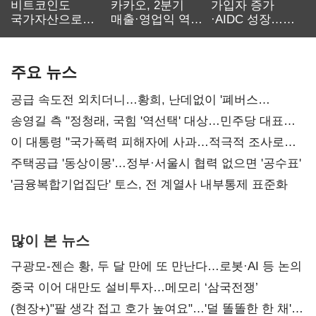
비트코인도
카카오, 2분기
가입자 증가
국가자산으로…'
매출·영업익 역대
·AIDC 성장…
보관·평가·처분'
최대…에이전트
SKT 2분기 성장
기준은 숙제
AI 수익화 관건
본궤도
주요 뉴스
공급 속도전 외치더니…황희, 난데없이 '폐버스
리모델링' 제안
송영길 측 "정청래, 국힘 '역선택' 대상…민주당 대표로
총선 지휘 못해"
이 대통령 "국가폭력 피해자에 사과…적극적 조사로
진실 밝혀야"
주택공급 '동상이몽'…정부·서울시 협력 없으면 '공수표'
'금융복합기업집단' 토스, 전 계열사 내부통제 표준화
많이 본 뉴스
구광모-젠슨 황, 두 달 만에 또 만난다…로봇·AI 등 논의
중국 이어 대만도 설비투자…메모리 ‘삼국전쟁’
(현장+)"팔 생각 접고 호가 높여요"…'덜 똘똘한 한 채'