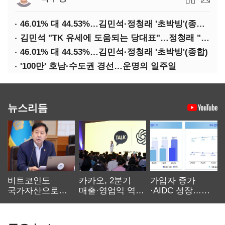
46.01% 대 44.53%…김민석·정청래 '초박빙'(종합 2보)
김민석 "TK 유세에 도움되는 당대표"…정청래 "벌써 대표된 양 당직 배분"
46.01% 대 44.53%…김민석·정청래 '초박빙'(종합)
'100만' 호남·수도권 경선…운명의 일주일
뉴스리듬
비트코인도
카카오, 2분기
가입자 증가
국가자산으로…'
매출·영업익 역대
·AIDC 성장…
보관·평가·처분'
최대…에이전트
SKT 2분기 성장
기준은 숙제
AI 수익화 관건
본궤도