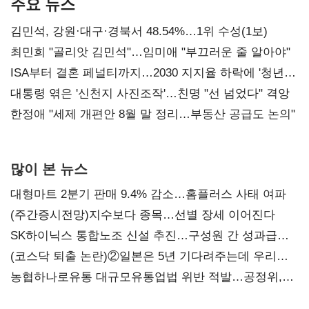
주요 뉴스
김민석, 강원·대구·경북서 48.54%…1위 수성(1보)
최민희 "골리앗 김민석"…임미애 "부끄러운 줄 알아야"
ISA부터 결혼 페널티까지…2030 지지율 하락에 '청년
챙기기'
대통령 엮은 '신천지 사진조작'…친명 "선 넘었다" 격앙
한정애 "세제 개편안 8월 말 정리…부동산 공급도 논의"
많이 본 뉴스
대형마트 2분기 판매 9.4% 감소…홈플러스 사태 여파
(주간증시전망)지수보다 종목…선별 장세 이어진다
SK하이닉스 통합노조 신설 추진…구성원 간 성과급
불만 확산
(코스닥 퇴출 논란)②일본은 5년 기다려주는데 우리는
당장 퇴출?…시간만으론 부족한 코스닥 구하기
농협하나로유통 대규모유통업법 위반 적발…공정위,
과징금 4억6200만원 부과