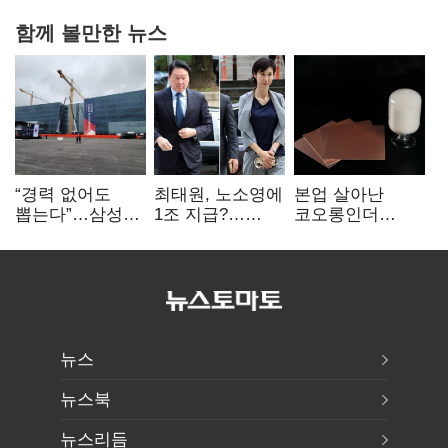
함께 볼만한 뉴스
“경력 없어도
최태원, 노소영에
본업 살아난
뽑는다”…삼성
1조 지급?…
코오롱인더
·TSMC, 미
재상고 여부 주목
·HS효성…AI·
반도체 인재
배터리 소재로
쟁탈전
보폭 확대
뉴스
뉴스북
뉴스리듬