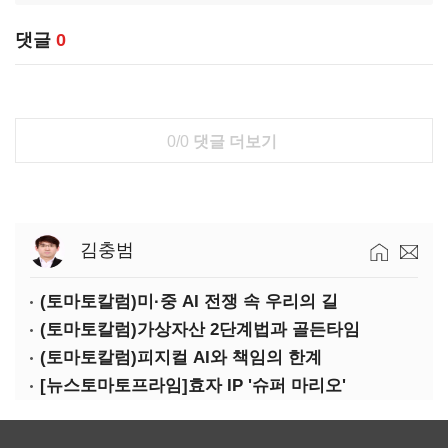
댓글
0
0/0
댓글 더보기
김충범
(토마토칼럼)미·중 AI 전쟁 속 우리의 길
(토마토칼럼)가상자산 2단계법과 골든타임
(토마토칼럼)피지컬 AI와 책임의 한계
[뉴스토마토프라임]효자 IP '슈퍼 마리오'