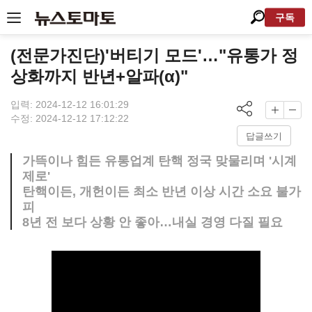
구독
(전문가진단)'버티기 모드'…"유통가 정
상화까지 반년+알파(α)"
입력: 2024-12-12 16:01:29
수정: 2024-12-12 17:12:22
답글쓰기
가뜩이나 힘든 유통업계 탄핵 정국 맞물리며 '시계
제로'
탄핵이든, 개헌이든 최소 반년 이상 시간 소요 불가
피
8년 전 보다 상황 안 좋아…내실 경영 다질 필요