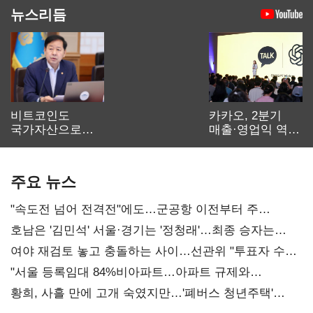
뉴스리듬
비트코인도
카카오, 2분기
국가자산으로…'
매출·영업익 역대
보관·평가·처분'
최대…에이전트
기준은 숙제
AI 수익화 관건
주요 뉴스
"속도전 넘어 전격전"에도…군공항 이전부터 주
52시간까지 '뇌관'
호남은 '김민석' 서울·경기는 '정청래'…최종 승자는
'안갯속'
여야 재검토 놓고 충돌하는 사이…선관위 "투표자 수
오차 당연"
"서울 등록임대 84%비아파트…아파트 규제와
달리해야"
황희, 사흘 만에 고개 숙였지만…'폐버스 청년주택'