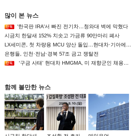
후폭풍
많이 본 뉴스
'한국판 IRA'서 빠진 전기차…청와대 벽에 막혔다
시금치 한달새 152% 치솟고 가금류 90만마리 폐사
LX세미콘, 첫 차량용 MCU 양산 돌입…현대차·기아에
공급
은행들, 인천·전남·경북 57조 금고 쟁탈전
‘구금 사태’ 현대차 HMGMA, 미 재향군인 채용
확대로 분위기 반전
함께 볼만한 뉴스