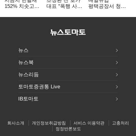
시금치 한달새
조성환 전 호카
매일유업
152% 치솟고
대표 "폭행 사건,
평택공장서 청소
가금류 90만마리
판권 탈취 위한
작업 중 1명
폐사
공작…대기업
사망…"안전관리
배후 의심"
체계 재점검"
뉴스
뉴스북
뉴스리듬
토마토증권통 Live
IB토마토
회사소개
개인정보취급방침
서비스 이용약관
고충처리
정정반론보도