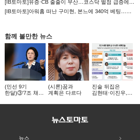
20년만에 '비상재정' 선언 승부수
[IB토마토]유증·CB 줄줄이 무산…코스닥 벌점 급증에
상폐 압박
[IB토마토]아워홈 떠난 구미현, 본느에 340억 베팅…
가족 지배체제 구축
함께 볼만한 뉴스
(민선 9기
(시론)꿈과
진술 뒤집은
한달)③'7조 채무'
계획은 다르다
김현태·이진우,
곳간에 충격…
박안수는 "국가에
추미애, 20년만에
헌신"…법정서
'비상재정' 선언
드러난 군
승부수
수뇌부의 민낯
뉴스