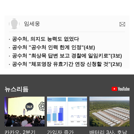
임세웅
공수처, 의지도 능력도 없었다
공수처 "공수처 인력 한계 인정"(4보)
공수처 "최상목 답변 보고 경찰에 일임키로"(3보)
공수처 "체포영장 유효기간 연장 신청할 것"(2보)
뉴스리듬
카카오, 2분기
가입자 증가
배터리 3사, 호남