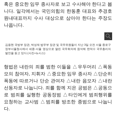
혹은 중요한 임무 종사자로 보고 수사해야 한다고 봅
니다. 일각에서는 국민의힘의 한동훈 대표와 추경호
원내대표까지 수사 대상으로 삼아야 한다는 주장도
나옵니다.
김용현 국방부 장관, 박성재 법무부 장관 및 국무위원들이 지난 3일 오전 서울 종로구
정부서울청사에서 세종-서울 영상으로 열린 국무회의에 참석해 한덕수 국무총리의
발언을 듣고 있다.(사진=뉴시스)
형법은 내란의 죄를 범한 이들을 △우두머리 △폭동
모의 참여자, 지휘자 △중요한 임무 종사자 △단순히
폭동에 따르거나 단순 관여자 △내란 음모자 △내란
선동자로 나눕니다. 죄를 함께 지은 공범은 △공동으
로 범죄를 실행한 공동정범 △타인에게 범죄행위를
요청하는 교사범 △범죄를 방조한 종범으로 나눕니
다.