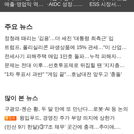
매출·영업익 역대
·AIDC 성장…
ESS 시장서
최대…에이전트
SKT 2분기 성장
‘격돌’
AI 수익화 관건
본궤도
주요 뉴스
정청래 때리는 '김용'…더 세진 '대통령 최측근' 입
트럼프, 폴리실리콘 파생상품에 15% 관세…"미 산업
재건"
전세사기 피해주택 매입 1만호 돌파…누적 피해자
4만278명
문제는 전대 이후…선호투표제로 뒤집힐 땐 '지지층
불복'
"1차 투표서 과반" "게임 끝"…호남대전 앞두고 '충돌'
많이 본 뉴스
구광모-젠슨 황, 두 달 만에 또 만난다…로봇·AI 등 논의
윙입푸드, 경영진 주가 부양 의지에 상한가
(민선 9기 한달)③'7조 채무' 곳간에 충격…추미애,