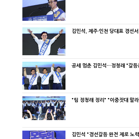
김민석, 제주·인천 당대표 경선서 '
공세 멈춘 김민석…정청래 "갈등
"팀 정청래 정리" "이중잣대 말
김민석 "경선갈등 완전 제로 노력