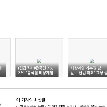
탄
(긴급조사)②국민 75.
비상계엄·거부권 남
2% "윤석열 비상계엄
발…'헌법 파괴' 그냥 
선포, 반헌법적 쿠데타"
순 없다
이 기자의 최신글
윤
자본성증권 돌려막기 어려워진 보험사…콜옵션 부담 급증