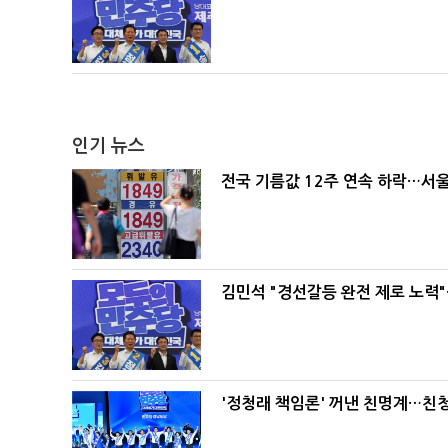
인기 뉴스
전국 기름값 12주 연속 하락…서울
김민석 "경선갈등 완전 제로 노력"
'정청래 책임론' 꺼낸 친명계…친