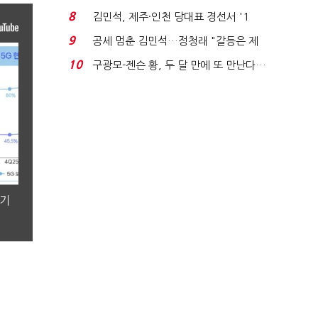
청래와 격차 0.86%p(...
8
김민석, 제주·인천 당대표 경선서 '1
위'(1보)...
9
공세 멈춘 김민석…정청래 "갈등은 제
가 수습"
10
구광모-젠슨 황, 두 달 만에 또 만난다…
로봇·AI 등 논...
분기