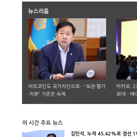
뉴스리듬
비트코인도 국가자산으로…'보관·평가
카카오, 
·처분' 기준은 숙제
최대…에이
이 시간 주요 뉴스
김민석, 누적 45.42%로 경선 