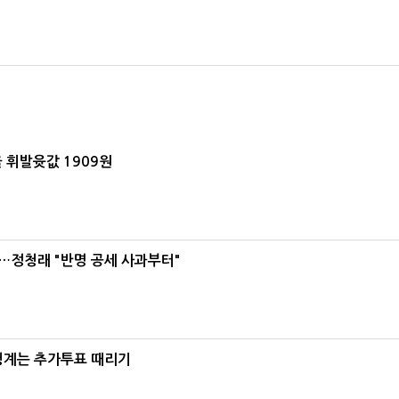
 휘발윳값 1909원
…정청래 "반명 공세 사과부터"
청계는 추가투표 때리기