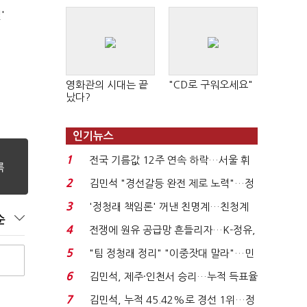
'
영화관의 시대는 끝
"CD로 구워오세요"
났다?
인기뉴스
1
전국 기름값 12주 연속 하락…서울 휘
발윳값 1909원...
2
김민석 "경선갈등 완전 제로 노력"…정
청래 "반명 공세 사...
3
'정청래 책임론' 꺼낸 친명계…친청계
순
는 추가투표 때리기...
4
전쟁에 원유 공급망 흔들리자…K-정유,
에너지안보 핵심...
5
"팀 정청래 정리" "이중잣대 말라"…민
주 최고위원 계파 다...
6
김민석, 제주·인천서 승리…누적 득표율
'1위 탈환'(종합)...
7
김민석, 누적 45.42%로 경선 1위…정