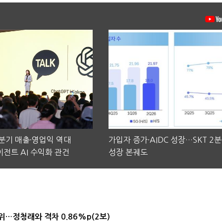
2분기 매출·영업익 역대
가입자 증가·AIDC 성장…SKT 2
전트 AI 수익화 관건
성장 본궤도
1위…정청래와 격차 0.86%p(2보)