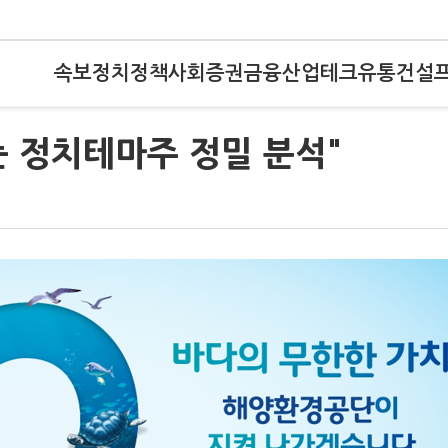
속보
정치
정책
사회
증권
금융
산업
테크
유통
건설
 정치테마주 정밀 분석"