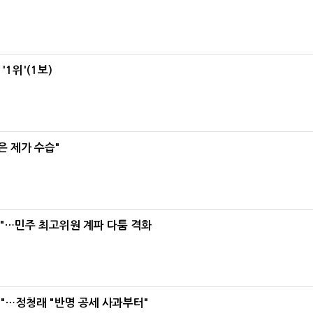
1위'(1보)
은 제가 수습"
라"…민주 최고위원 계파 다툼 격화
"…정청래 "반명 공세 사과부터"