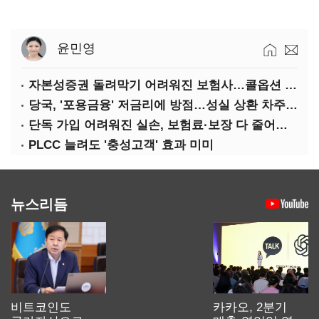
윤민영
자본성증권 돌려막기 어려워진 보험사…콜옵션 부담 급증
당국, '포용금융' 저금리에 방점…성실 상환 차주는 '역차별'
단독 가입 어려워진 실손, 보험료·보장 다 줄어든 5세대는?
PLCC 늘려도 '충성고객' 효과 미미
뉴스리듬
비트코인도
카카오, 2분기