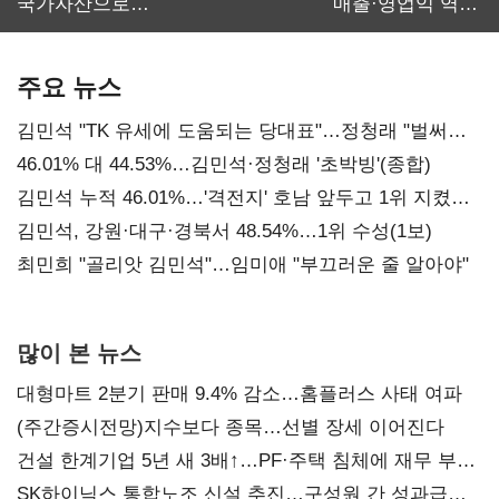
국가자산으로…'
매출·영업익 역대
보관·평가·처분'
최대…에이전트
기준은 숙제
AI 수익화 관건
주요 뉴스
김민석 "TK 유세에 도움되는 당대표"…정청래 "벌써
대표된 양 당직 배분"
46.01% 대 44.53%…김민석·정청래 '초박빙'(종합)
김민석 누적 46.01%…'격전지' 호남 앞두고 1위 지켰다
(2보)
김민석, 강원·대구·경북서 48.54%…1위 수성(1보)
최민희 "골리앗 김민석"…임미애 "부끄러운 줄 알아야"
많이 본 뉴스
대형마트 2분기 판매 9.4% 감소…홈플러스 사태 여파
(주간증시전망)지수보다 종목…선별 장세 이어진다
건설 한계기업 5년 새 3배↑…PF·주택 침체에 재무 부담
확대
SK하이닉스 통합노조 신설 추진…구성원 간 성과급