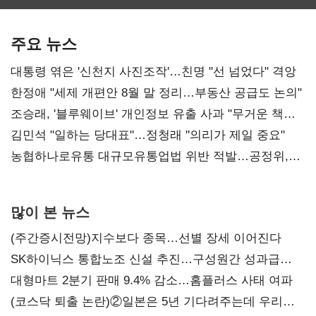
보관·평가·처분'
최대…에이전트
SKT 2분기 성장
기준은 숙제
AI 수익화 관건
본궤도
주요 뉴스
대통령 엮은 '신천지 사진조작'…친명 "선 넘었다" 격앙
한정애 "세제 개편안 8월 말 정리…부동산 공급도 논의"
조승래, '블루웨이브' 개인정보 유출 사과 "무거운 책임
통감"
김민석 "일하는 당대표"…정청래 "의리가 제일 중요"
농협하나로유통 대규모유통업법 위반 적발…공정위,
과징금 4억6200만원 부과
많이 본 뉴스
(주간증시전망)지수보다 종목…선별 장세 이어진다
SK하이닉스 통합노조 신설 추진…구성원간 성과급
불만 확산
대형마트 2분기 판매 9.4% 감소…홈플러스 사태 여파
(코스닥 퇴출 논란)②일본은 5년 기다려주는데 우리는