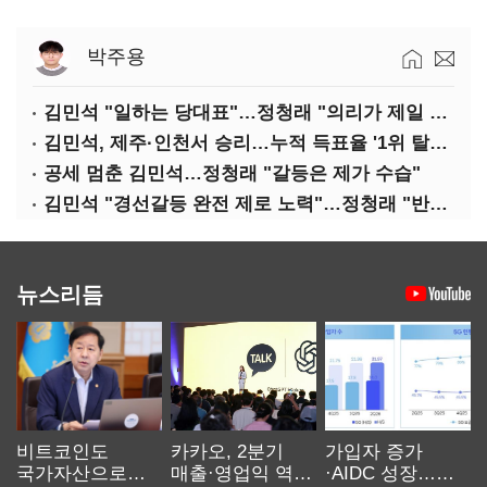
박주용
김민석 "일하는 당대표"…정청래 "의리가 제일 중요"
김민석, 제주·인천서 승리…누적 득표율 '1위 탈환'(종합)
공세 멈춘 김민석…정청래 "갈등은 제가 수습"
김민석 "경선갈등 완전 제로 노력"…정청래 "반명 공세 사과부터"
뉴스리듬
비트코인도
카카오, 2분기
가입자 증가
국가자산으로…'
매출·영업익 역대
·AIDC 성장…