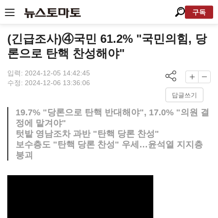
구독
(긴급조사)④국민 61.2% "국민의힘, 당
론으로 탄핵 찬성해야"
입력: 2024-12-05 14:42:45
수정: 2024-12-06 13:36:06
답글쓰기
19.7% "당론으로 탄핵 반대해야", 17.0% "의원 결
정에 맡겨야"
텃밭 영남조차 과반 "탄핵 당론 찬성"
보수층도 "탄핵 당론 찬성" 우세…윤석열 지지층
붕괴