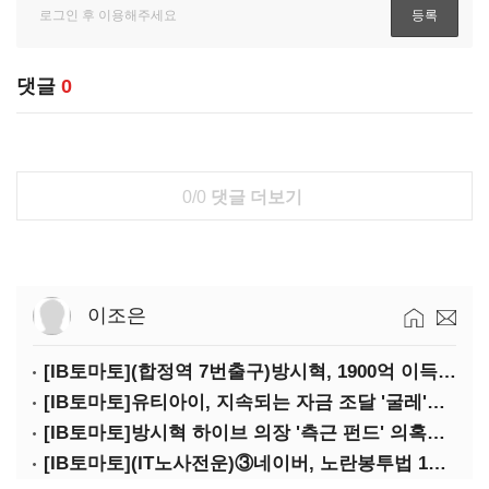
댓글
0
0/0
댓글 더보기
이조은
[IB토마토](합정역 7번출구)방시혁, 1900억 이득 논란…하이브 상장 진실은?
[IB토마토]유티아이, 지속되는 자금 조달 '굴레'…부채 리스크 고조
[IB토마토]방시혁 하이브 의장 '측근 펀드' 의혹…실상은 해외 투자 무산
[IB토마토](IT노사전운)③네이버, 노란봉투법 1호 되나…관건은 '진짜 주인'