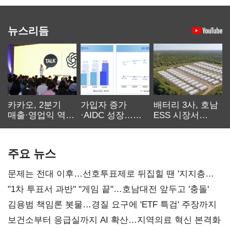
뉴스리듬
카카오, 2분기
가입자 증가
배터리 3사, 호남
매출·영업익 역대
·AIDC 성장…
ESS 시장서
최대…에이전트
SKT 2분기 성장
‘격돌’
AI 수익화 관건
본궤도
주요 뉴스
문제는 전대 이후…선호투표제로 뒤집힐 땐 '지지층
불복'
"1차 투표서 과반" "게임 끝"…호남대전 앞두고 '충돌'
김용범 책임론 봇물…경질 요구에 'ETF 특검' 주장까지
보건소부터 응급실까지 AI 확산…지역의료 혁신 본격화