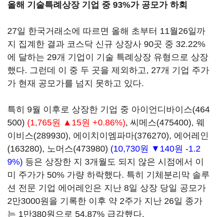
올해 기술특례상장 기업 중 93%가 공모가 하회
27일 한국거래소에 따르면 올해 초부터 11월26일까
지 집계한 결과 코스닥 신규 상장사 90곳 중 32.22%
에 달하는 29개 기업이 기술 특례상장 유형으로 상장
했다. 그런데 이 중 두 곳을 제외하고, 27개 기업 주가
가 현재 공모가를 넘지 못하고 있다.
특히 9월 이후로 상장한 기업 중
아이언디바이스(464
500)
(1,765원 ▲15원 +0.86%)
,
씨메스(475400)
,
웨
이비스(289930)
,
에이치이엠파마(376270)
,
에어레인
(163280)
,
노머스(473980)
(10,730원 ▼140원 -1.2
9%)
등은 상장한 지 3개월도 되지 않은 시점에서 이
미 주가가 50% 가량 하락했다. 특히 기체분리막 솔루
션 전문 기업 에어레인은 지난 8일 상장 당일 공모가
2만3000원을 기록한 이후 약 2주가 지난 26일 종가
는 1만380원으로 54.87% 급감했다.