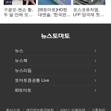
구광모-젠슨 황,
[IB토마토]HD현
포스코퓨처엠,
두 달 만에 또
대엔솔, '한국판
LFP 양극재 첫
만난다…로봇·AI
IRA' 수혜 부상…
대규모 공급…
등 논의
세액공제 선택이
ESS 시장 공략
변수
뉴스
뉴스북
뉴스리듬
토마토증권통 Live
IB토마토
회사소개
개인정보취급방침
서비스 이용약관
고충처리