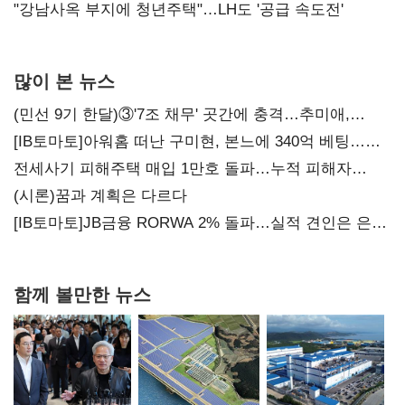
"강남사옥 부지에 청년주택"…LH도 '공급 속도전'
많이 본 뉴스
(민선 9기 한달)③'7조 채무' 곳간에 충격…추미애,
20년만에 '비상재정' 선언 승부수
[IB토마토]아워홈 떠난 구미현, 본느에 340억 베팅…
가족 지배체제 구축
전세사기 피해주택 매입 1만호 돌파…누적 피해자
4만278명
(시론)꿈과 계획은 다르다
[IB토마토]JB금융 RORWA 2% 돌파…실적 견인은 은행
아닌 캐피탈
함께 볼만한 뉴스