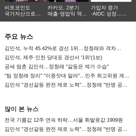
비트코인도
카카오, 2분기
가입자 증가
국가자산으로…'
매출·영업익 역대
·AIDC 성장…
보관·평가·처분'
최대…에이전트
SKT 2분기 성장
기준은 숙제
AI 수익화 관건
본궤도
주요 뉴스
김민석, 누적 45.42%로 경선 1위…정청래와 격차
0.86%p(2보)
김민석, 제주·인천 당대표 경선서 '1위'(1보)
공세 멈춘 김민석…정청래 "갈등은 제가 수습"
"팀 정청래 정리" "이중잣대 말라"…민주 최고위원 계파
다툼 격화
김민석 "경선갈등 완전 제로 노력"…정청래 "반명 공세
사과부터"
많이 본 뉴스
전국 기름값 12주 연속 하락…서울 휘발윳값 1909원
김민석 "경선갈등 완전 제로 노력"…정청래 "반명 공세