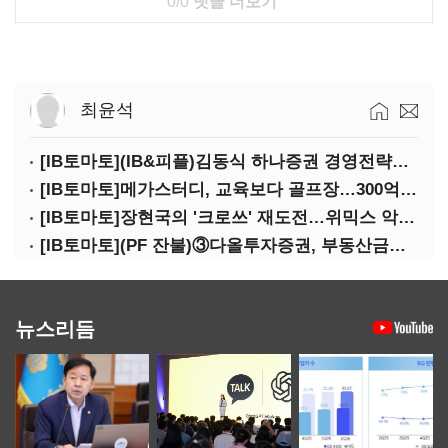
0/0
댓글 더보기
최윤석
[IB토마토](IB&피플)김동식 하나증권 경영전략본부장
[IB토마토]메가스터디, 교육보다 골프장…300억 대여 뒤 보증 리스크
[IB토마토]장현국의 '크로쓰' 재도전…위믹스 악몽 지울 수 있나
[IB토마토](PF 잔불)③다올투자증권, 부동산금융 줄였지만 정상화는 진행형
뉴스리듬