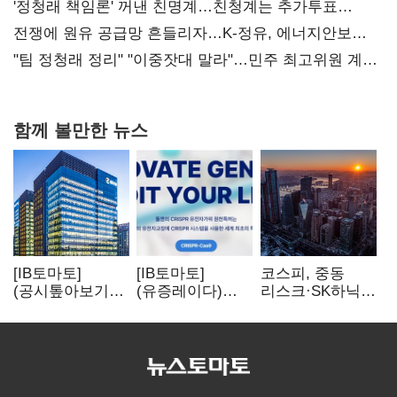
사과부터"
'정청래 책임론' 꺼낸 친명계…친청계는 추가투표
때리기
전쟁에 원유 공급망 흔들리자…K-정유, 에너지안보
핵심으로 재부상
"팀 정청래 정리" "이중잣대 말라"…민주 최고위원 계파
다툼 격화
함께 볼만한 뉴스
[IB토마토]
[IB토마토]
코스피, 중동
(공시톺아보기)
(유증레이다)
리스크·SK하닉
수주 공시, 왜
툴젠, 조달액
5% 급락에
바로 매출로
3분의 1 토막…
뒷걸음
잡히지 않을까
특허소송
비용부터 챙긴다