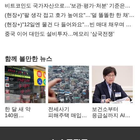
비트코인도 국가자산으로…'보관·평가·처분' 기준은
숙제
(현장+)"팔 생각 접고 호가 높여요"…'덜 똘똘한 한 채'
20억 키맞추기
(현장+)"12일엔 물건 다 들어와요"…빈 매대 채우며 문
연 홈플러스
중국 이어 대만도 설비투자…메모리 ‘삼국전쟁’
함께 볼만한 뉴스
한 달 새 약
전세사기
보건소부터
140원
피해주택 매입
응급실까지 AI
급락…'역대급
1만호 돌파…
확산…지역의료
엔저'에 원화
누적 피해자
혁신 본격화
변곡점
4만278명