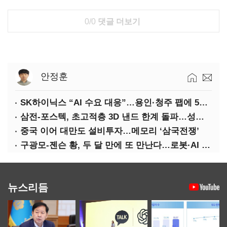
0/0
댓글 더보기
안정훈
SK하이닉스 “AI 수요 대응”…용인·청주 팹에 54조 투자
삼전-포스텍, 초고적층 3D 낸드 한계 돌파…성능·전력효율 개선
중국 이어 대만도 설비투자…메모리 ‘삼국전쟁’
구광모-젠슨 황, 두 달 만에 또 만난다…로봇·AI 등 논의
뉴스리듬