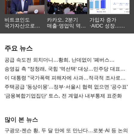
비트코인도
카카오, 2분기
가입자 증가
국가자산으로…'
매출·영업익 역대
·AIDC 성장…
보관·평가·처분'
최대…에이전트
SKT 2분기 성장
기준은 숙제
AI 수익화 관건
본궤도
주요 뉴스
공급 속도전 외치더니…황희, 난데없이 '폐버스
리모델링' 제안
송영길 측 "정청래, 국힘 '역선택' 대상…민주당 대표로
총선 지휘 못해"
이 대통령 "국가폭력 피해자에 사과…적극적 조사로
진실 밝혀야"
주택공급 '동상이몽'…정부·서울시 협력 없으면 '공수표'
'금융복합기업집단' 토스, 전 계열사 내부통제 표준화
많이 본 뉴스
구광모-젠슨 황, 두 달 만에 또 만난다…로봇·AI 등 논의