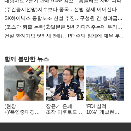
대형마트 2분기 판매 9.4% 감소…홈플러스 사태 여파
(주간증시전망)지수보다 종목…선별 장세 이어진다
SK하이닉스 통합노조 신설 추진…구성원 간 성과급
불만 확산
(코스닥 퇴출 논란)②일본은 5년 기다려주는데 우리는
당장 퇴출?…시간만으론 부족한 코스닥 구하기
건설 한계기업 5년 새 3배↑…PF·주택 침체에 재무 부담
확대
함께 볼만한 뉴스
(현장
장윤기 은폐·
'FDI 실적
+)'폭염중대경보'
조작 이후로도
10%'·'개발현안
에도 농촌
정보유출·
산적'…
이주노동자는
내부비위…경찰
인천경제청장
강행군…'야외작
신뢰는 어디에
구원투수 찾기