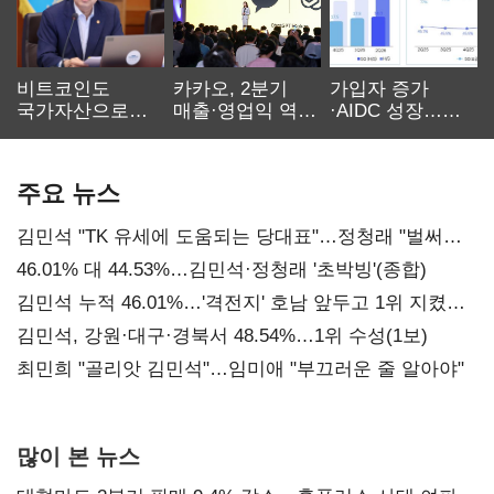
비트코인도
카카오, 2분기
가입자 증가
국가자산으로…'
매출·영업익 역대
·AIDC 성장…
보관·평가·처분'
최대…에이전트
SKT 2분기 성장
기준은 숙제
AI 수익화 관건
본궤도
주요 뉴스
김민석 "TK 유세에 도움되는 당대표"…정청래 "벌써
대표된 양 당직 배분"
46.01% 대 44.53%…김민석·정청래 '초박빙'(종합)
김민석 누적 46.01%…'격전지' 호남 앞두고 1위 지켰다
(2보)
김민석, 강원·대구·경북서 48.54%…1위 수성(1보)
최민희 "골리앗 김민석"…임미애 "부끄러운 줄 알아야"
많이 본 뉴스