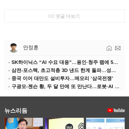
0/0
댓글 더보기
안정훈
SK하이닉스 “AI 수요 대응”…용인·청주 팹에 54조 투자
삼전-포스텍, 초고적층 3D 낸드 한계 돌파…성능·전력효율 개선
중국 이어 대만도 설비투자…메모리 ‘삼국전쟁’
구광모-젠슨 황, 두 달 만에 또 만난다…로봇·AI 등 논의
뉴스리듬