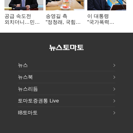
공급 속도전
송영길 측
이 대통령
외치더니…민주,
"정청래, 국힘
"국가폭력
'폐버스
'역선택' 대상…
피해자에 사과…
리모델링'까지
민주당 대표로
적극적 조사로
제안
총선 지휘 못해"
진실 밝혀야"
뉴스
뉴스북
뉴스리듬
토마토증권통 Live
IB토마토