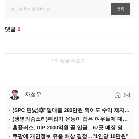
댓글
0
0/0
댓글 더보기
차철우
(SPC 민낯)③"일매출 280만원 찍어도 수익 제자리"…점주 울리는 '상시 할인'
(생명의숨소리)쥐잡기 운동이 잡은 여우들에 대하여
홈플러스, DIP 2000억원 곧 입금…67곳 매장 영업 재개 예정
쿠팡에 개인정보 유출 배상 결정…"1인당 10만원"