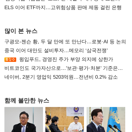
ELS 이어 ETF까지…고위험상품 판매 제동 걸린 은행
많이 본 뉴스
구광모-젠슨 황, 두 달 만에 또 만난다…로봇·AI 등 논의
중국 이어 대만도 설비투자…메모리 ‘삼국전쟁’
윙입푸드, 경영진 주가 부양 의지에 상한가
비트코인도 국가자산으로…'보관·평가·처분' 기준은
숙제
네이버, 2분기 영업익 5203억원…전년비 0.2% 감소
함께 볼만한 뉴스