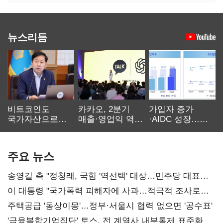
뉴스리듬
비트코인도
카카오, 2분기
가입자 증가
국가자산으로…'
매출·영업익 역대
·AIDC 성장…
보관·평가·처분'
최대…에이전트
SKT 2분기 성장
기준은 숙제
AI 수익화 관건
본궤도
주요 뉴스
송영길 측 "정청래, 국힘 '역선택' 대상…민주당 대표로
총선 지휘 못해"
이 대통령 "국가폭력 피해자에 사과…적극적 조사로
진실 밝혀야"
주택공급 '동상이몽'…정부·서울시 협력 없으면 '공수표'
'금융복합기업집단' 토스, 전 계열사 내부통제 표준화