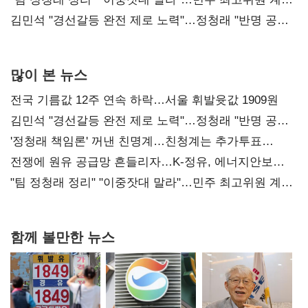
다툼 격화
김민석 "경선갈등 완전 제로 노력"…정청래 "반명 공세
사과부터"
많이 본 뉴스
전국 기름값 12주 연속 하락…서울 휘발윳값 1909원
김민석 "경선갈등 완전 제로 노력"…정청래 "반명 공세
사과부터"
'정청래 책임론' 꺼낸 친명계…친청계는 추가투표
때리기
전쟁에 원유 공급망 흔들리자…K-정유, 에너지안보
핵심으로 재부상
"팀 정청래 정리" "이중잣대 말라"…민주 최고위원 계파
다툼 격화
함께 볼만한 뉴스