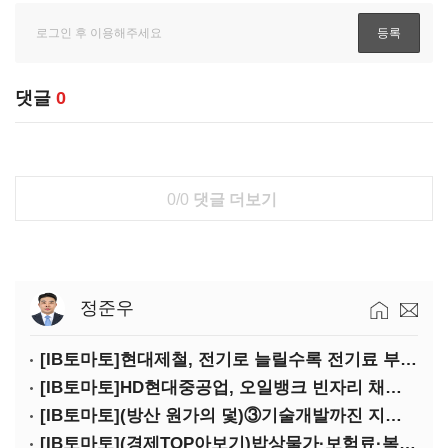
댓글
0
0/0
댓글 더보기
정준우
[IB토마토]현대제철, 전기로 늘릴수록 전기료 부담…저탄소 전환의 역설
[IB토마토]HD현대중공업, 오일뱅크 빈자리 채웠다…그룹 배당 핵심축 부상
[IB토마토](방산 원가의 덫)③기술개발까진 지원…수출은 각자도생
[IB토마토](경제TOP아보기)밥상물가·보험료·복구비…장마가 내미는 청구서