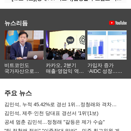
뉴스리듬
비트코인도
카카오, 2분기
가입자 증가
국가자산으로…'
매출·영업익 역대
·AIDC 성장…
보관·평가·처분'
최대…에이전트
SKT 2분기 성장
기준은 숙제
AI 수익화 관건
본궤도
주요 뉴스
김민석, 누적 45.42%로 경선 1위…정청래와 격차
0.86%p(2보)
김민석, 제주·인천 당대표 경선서 '1위'(1보)
공세 멈춘 김민석…정청래 "갈등은 제가 수습"
"팀 정청래 정리" "이중잣대 말라"…민주 최고위원 계파