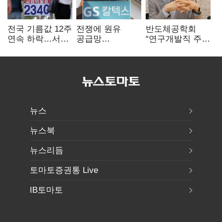
전국 기름값 12주
전쟁에 원유
반도체공학회
연속 하락…서울
공급망
“연구개발직 주
휘발윳값 1909원
흔들리자…K-
52시간제
정유, 에너지안보
개선해야”
핵심으로 재부상
뉴스
뉴스북
뉴스리듬
토마토증권통 Live
IB토마토