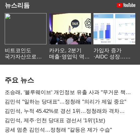
뉴스리듬
비트코인도
카카오, 2분기
가입자 증가
국가자산으로…'
매출·영업익 역대
·AIDC 성장…
보관·평가·처분'
최대…에이전트
SKT 2분기 성장
기준은 숙제
AI 수익화 관건
본궤도
주요 뉴스
조승래, '블루웨이브' 개인정보 유출 사과 "무거운 책임
통감"
김민석 "일하는 당대표"…정청래 "의리가 제일 중요"
김민석, 누적 45.42%로 경선 1위…정청래와 격차
0.86%p(2보)
김민석, 제주·인천 당대표 경선서 '1위'(1보)
공세 멈춘 김민석…정청래 "갈등은 제가 수습"