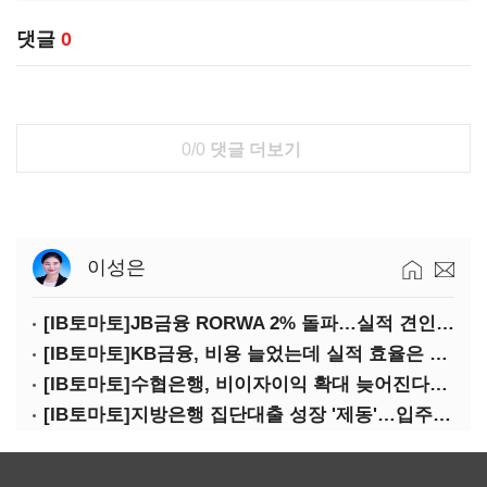
댓글
0
0/0
댓글 더보기
이성은
[IB토마토]JB금융 RORWA 2% 돌파…실적 견인은 은행 아닌 캐피탈
[IB토마토]KB금융, 비용 늘었는데 실적 효율은 개선…증권 호황 효과
[IB토마토]수협은행, 비이자이익 확대 늦어진다…공모운용사 인가 연말로
[IB토마토]지방은행 집단대출 성장 '제동'…입주절벽에 반사이익도 희박