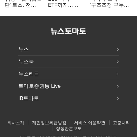
단' 토스, 전
ETF까지…
'구조조정 구두
계열사 내부통제
고위험상품 판매
합의안' 도출
표준화
제동 걸린 은행
뉴스
뉴스북
뉴스리듬
토마토증권통 Live
IB토마토
회사소개
개인정보취급방침
서비스 이용약관
고충처리
정정반론보도