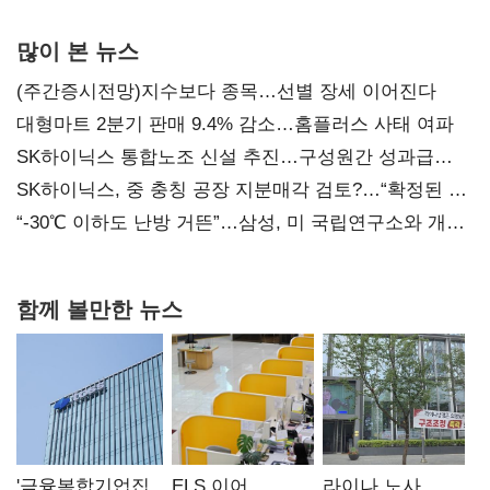
많이 본 뉴스
(주간증시전망)지수보다 종목…선별 장세 이어진다
대형마트 2분기 판매 9.4% 감소…홈플러스 사태 여파
SK하이닉스 통합노조 신설 추진…구성원간 성과급
불만 확산
SK하이닉스, 중 충칭 공장 지분매각 검토?…“확정된 바
없어”
“-30℃ 이하도 난방 거뜬”…삼성, 미 국립연구소와 개발
협력
함께 볼만한 뉴스
'금융복합기업집
ELS 이어
라이나 노사