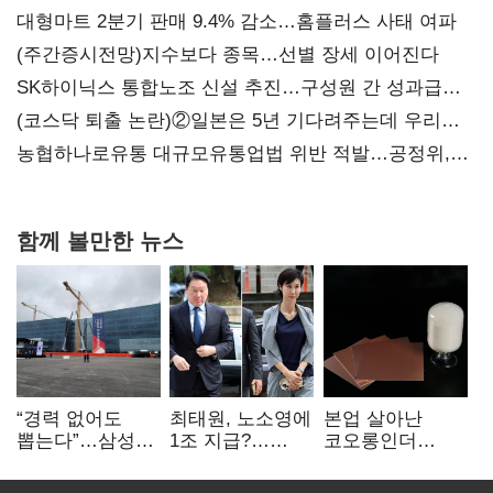
대형마트 2분기 판매 9.4% 감소…홈플러스 사태 여파
(주간증시전망)지수보다 종목…선별 장세 이어진다
SK하이닉스 통합노조 신설 추진…구성원 간 성과급
불만 확산
(코스닥 퇴출 논란)②일본은 5년 기다려주는데 우리는
당장 퇴출?…시간만으론 부족한 코스닥 구하기
농협하나로유통 대규모유통업법 위반 적발…공정위,
과징금 4억6200만원 부과
함께 볼만한 뉴스
“경력 없어도
최태원, 노소영에
본업 살아난
뽑는다”…삼성
1조 지급?…
코오롱인더
·TSMC, 미
재상고 여부 주목
·HS효성…AI·
반도체 인재
배터리 소재로