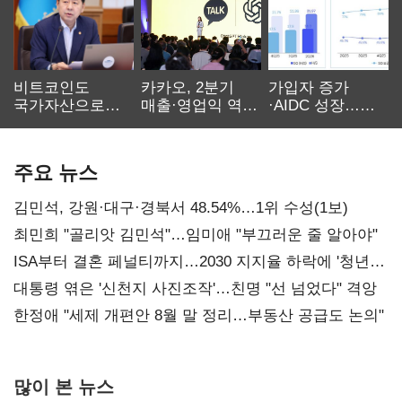
비트코인도
카카오, 2분기
가입자 증가
국가자산으로…'
매출·영업익 역대
·AIDC 성장…
보관·평가·처분'
최대…에이전트
SKT 2분기 성장
기준은 숙제
AI 수익화 관건
본궤도
주요 뉴스
김민석, 강원·대구·경북서 48.54%…1위 수성(1보)
최민희 "골리앗 김민석"…임미애 "부끄러운 줄 알아야"
ISA부터 결혼 페널티까지…2030 지지율 하락에 '청년
챙기기'
대통령 엮은 '신천지 사진조작'…친명 "선 넘었다" 격앙
한정애 "세제 개편안 8월 말 정리…부동산 공급도 논의"
많이 본 뉴스