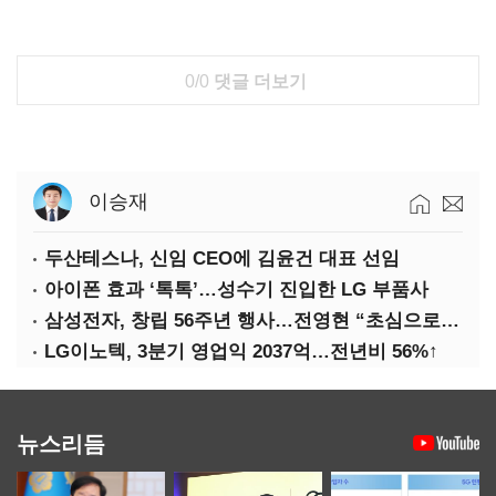
0/0
댓글 더보기
이승재
두산테스나, 신임 CEO에 김윤건 대표 선임
아이폰 효과 ‘톡톡’…성수기 진입한 LG 부품사
삼성전자, 창립 56주년 행사…전영현 “초심으로 경쟁력 회복해야”
LG이노텍, 3분기 영업익 2037억…전년비 56%↑
뉴스리듬