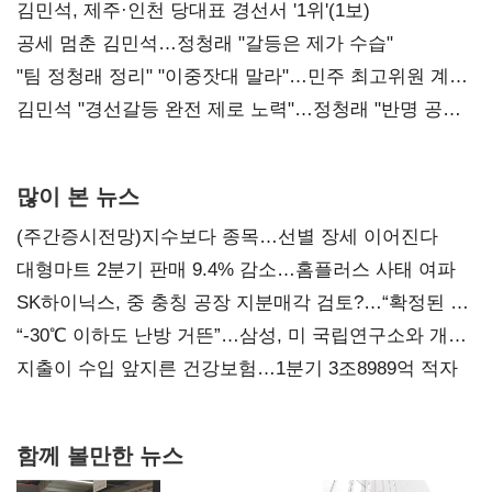
0.86%p(2보)
김민석, 제주·인천 당대표 경선서 '1위'(1보)
공세 멈춘 김민석…정청래 "갈등은 제가 수습"
"팀 정청래 정리" "이중잣대 말라"…민주 최고위원 계파
다툼 격화
김민석 "경선갈등 완전 제로 노력"…정청래 "반명 공세
사과부터"
많이 본 뉴스
(주간증시전망)지수보다 종목…선별 장세 이어진다
대형마트 2분기 판매 9.4% 감소…홈플러스 사태 여파
SK하이닉스, 중 충칭 공장 지분매각 검토?…“확정된 바
없어”
“-30℃ 이하도 난방 거뜬”…삼성, 미 국립연구소와 개발
협력
지출이 수입 앞지른 건강보험…1분기 3조8989억 적자
함께 볼만한 뉴스