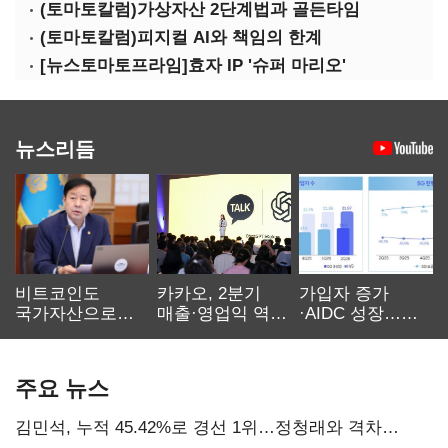
(토마토칼럼)가상자산 2단계법과 골든타임
(토마토칼럼)피지컬 AI와 책임의 한계
[뉴스토마토프라임]효자 IP '슈퍼 마리오'
뉴스리듬
비트코인도
카카오, 2분기
가입자 증가
국가자산으로…'
매출·영업익 역대
·AIDC 성장…
보관·평가·처분'
최대…에이전트
SKT 2분기 성장
기준은 숙제
AI 수익화 관건
본궤도
주요 뉴스
김민석, 누적 45.42%로 경선 1위…정청래와 격차