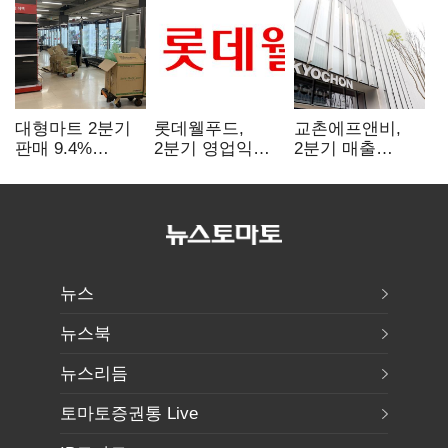
대형마트 2분기
롯데웰푸드,
교촌에프앤비,
판매 9.4%
2분기 영업익
2분기 매출
감소…홈플러스
89%↑…해외
1323억원…
사태 여파
사업이 실적 견인
전년보다 4.9%↑
뉴스
뉴스북
뉴스리듬
토마토증권통 Live