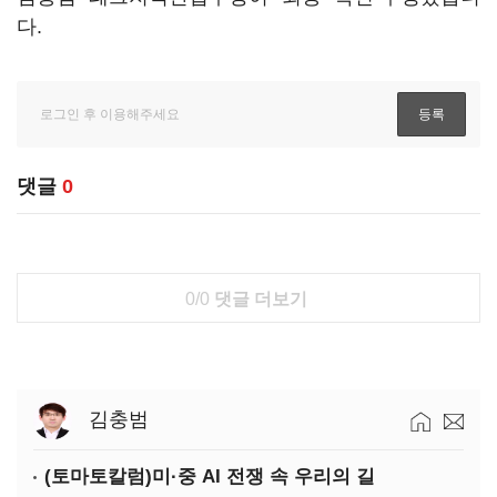
다.
댓글
0
0/0
댓글 더보기
김충범
(토마토칼럼)미·중 AI 전쟁 속 우리의 길