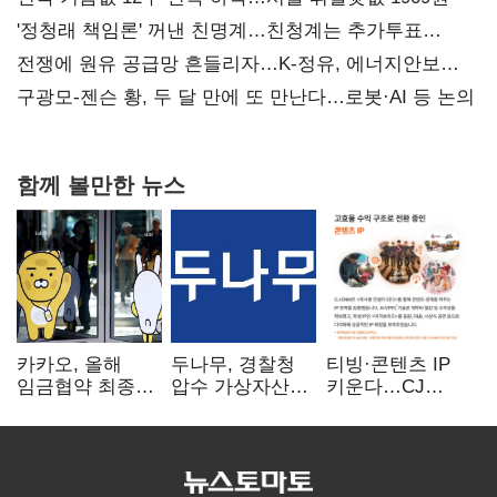
'정청래 책임론' 꺼낸 친명계…친청계는 추가투표
때리기
전쟁에 원유 공급망 흔들리자…K-정유, 에너지안보
핵심으로 재부상
구광모-젠슨 황, 두 달 만에 또 만난다…로봇·AI 등 논의
함께 볼만한 뉴스
카카오, 올해
두나무, 경찰청
티빙·콘텐츠 IP
임금협약 최종
압수 가상자산
키운다…CJ
타결…연봉 6.3%
보관 맡는다…
ENM, 하반기
인상·격려금
커스터디 사업
글로벌 확장 가속
300만원
최종 낙찰