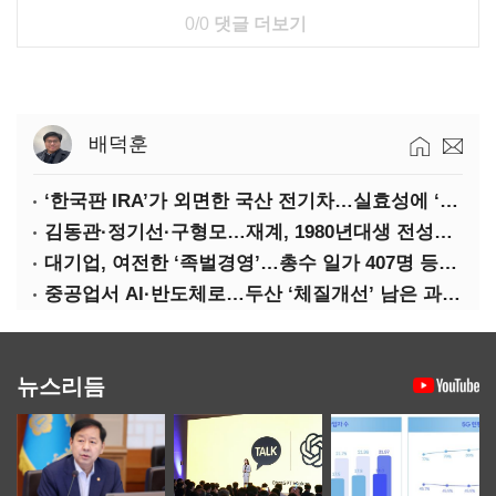
0/0
댓글 더보기
배덕훈
‘한국판 IRA’가 외면한 국산 전기차…실효성에 ‘의문’
김동관·정기선·구형모…재계, 1980년대생 전성시대
대기업, 여전한 ‘족벌경영’…총수 일가 407명 등기임원
중공업서 AI·반도체로…두산 ‘체질개선’ 남은 과제는
뉴스리듬