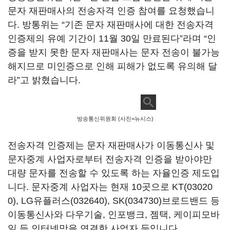
문자 재판매사의 전송자격 인증 참여를 요청했습니
다
.
방통위는
“
기존 문자 재판매사에 대한 전송자격
인증제의 유예 기간이
11
월
30
일 만료된다
”
라며
“
인
증을 받지 못한 문자 재판매사는 문자 전송이 불가능
해지므로 미인증으로 인해 피해가 없도록 유의해 달
라
”
고 밝혔습니다
.
방송통신위원회 (사진=뉴시스)
전송자격 인증제는 문자 재판매사가 이동통신사 및
문자중계 사업자로부터 전송자격 인증을 받아야만
대량 문자를 전송할 수 있도록 하는 자율인증 제도입
니다
.
문자중계 사업자는 현재
10
곳으로
KT(03020
0)
,
LG유플러스(032640)
,
SK(034730)
브로드밴드
등
이동통신사와 다우기술
,
인포뱅크
,
젬택
,
케이피모바
일 등 인터넷망을 연결한 사업자 등입니다
.