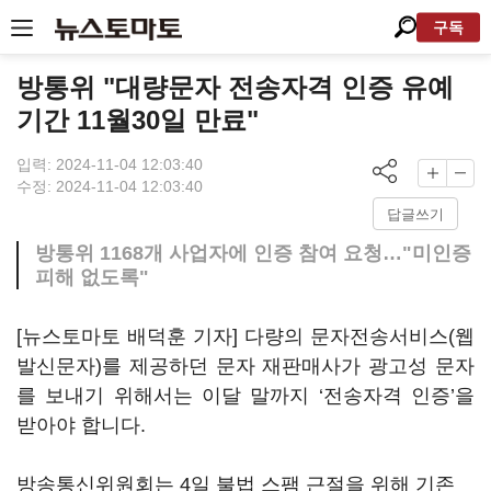
구독
방통위 "대량문자 전송자격 인증 유예
기간 11월30일 만료"
입력: 2024-11-04 12:03:40
수정: 2024-11-04 12:03:40
답글쓰기
방통위 1168개 사업자에 인증 참여 요청…"미인증
피해 없도록"
[뉴스토마토 배덕훈 기자] 다량의 문자전송서비스
(
웹
발신문자
)
를 제공하던 문자 재판매사가 광고성 문자
를 보내기 위해서는 이달 말까지
‘
전송자격 인증
’
을
받아야 합니다
.
방송통신위원회는
4
일 불법 스팸 근절을 위해 기존