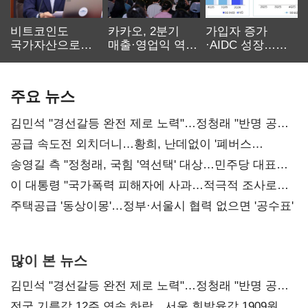
비트코인도
카카오, 2분기
가입자 증가
국가자산으로…'
매출·영업익 역대
·AIDC 성장…
보관·평가·처분'
최대…에이전트
SKT 2분기 성장
기준은 숙제
AI 수익화 관건
본궤도
주요 뉴스
김민석 "경선갈등 완전 제로 노력"…정청래 "반명 공세
사과부터"
공급 속도전 외치더니…황희, 난데없이 '폐버스
리모델링' 제안
송영길 측 "정청래, 국힘 '역선택' 대상…민주당 대표로
총선 지휘 못해"
이 대통령 "국가폭력 피해자에 사과…적극적 조사로
진실 밝혀야"
주택공급 '동상이몽'…정부·서울시 협력 없으면 '공수표'
많이 본 뉴스
김민석 "경선갈등 완전 제로 노력"…정청래 "반명 공세
사과부터"
전국 기름값 12주 연속 하락…서울 휘발윳값 1909원