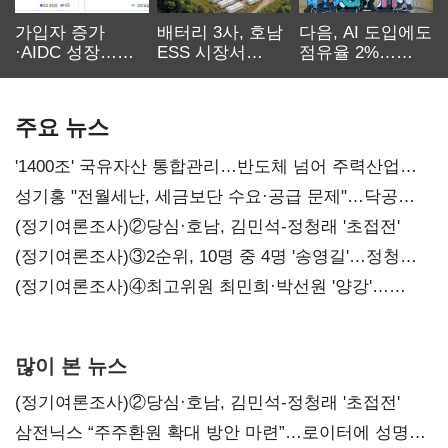
가입자 증가
배터리 3사, 호남
다음, AI 도입에도
·AIDC 성장…
ESS 시장서
점유율 2%…
SKT 2분기 성장
‘격돌’
에이전트
본궤도
차별화가 관건
주요 뉴스
'1400조' 국유자산 통합관리…반도체 넘어 주력산업
구조혁신
성기홍 "전월세난, 세금보단 수요·공급 문제"…닥공
시사
(정기여론조사)②당심·호남, 김민석-정청래 '초접전'
(정기여론조사)③2순위, 10명 중 4명 '송영길'…정청래
'한 자릿수'
(정기여론조사)④최고위원 최민희·박선원 '양강'…
서미화·이성윤·임미애 뒤이어
많이 본 뉴스
(정기여론조사)②당심·호남, 김민석-정청래 '초접전'
삼전닉스 “주주환원 확대 방안 마련”…로이터에 성명