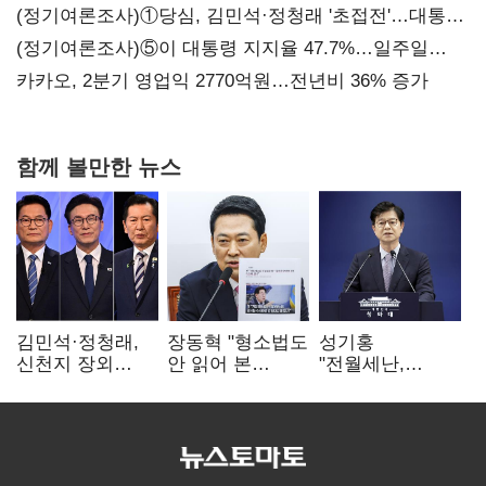
보내
(정기여론조사)①당심, 김민석·정청래 '초접전'…대통령
지지도 '50% 아래로'(종합)
(정기여론조사)⑤이 대통령 지지율 47.7%…일주일
만에 다시 40%대
카카오, 2분기 영업익 2770억원…전년비 36% 증가
함께 볼만한 뉴스
김민석·정청래,
장동혁 "형소법도
성기홍
신천지 장외
안 읽어 본
"전월세난,
설전…송영길
대통령…빛의
세금보단 수요·
"호남 계몽 규탄"
속도로 무너질
공급 문제"…닥공
것"
시사