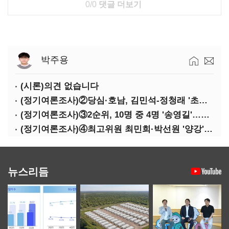
0/0
댓글 더보기
박주용
(시론)의견 없습니다
(정기여론조사)②당심·호남, 김민석-정청래 '초접전'
(정기여론조사)③2순위, 10명 중 4명 '송영길'…정청래 '한 자릿수'
(정기여론조사)④최고위원 최민희·박선원 '양강'…서미화·이성윤·임미애 뒤이어
뉴스리듬