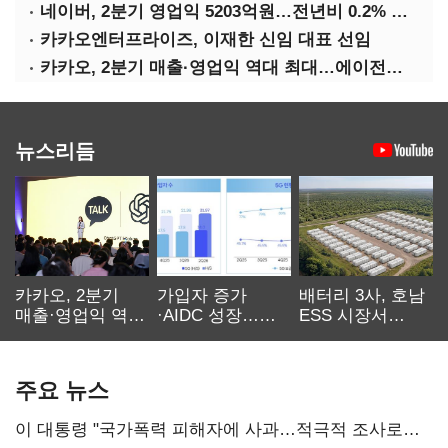
네이버, 2분기 영업익 5203억원…전년비 0.2% 감소
카카오엔터프라이즈, 이재한 신임 대표 선임
카카오, 2분기 매출·영업익 역대 최대…에이전트 AI 수익화 관건
뉴스리듬
카카오, 2분기
가입자 증가
배터리 3사, 호남
매출·영업익 역대
·AIDC 성장…
ESS 시장서
최대…에이전트
SKT 2분기 성장
‘격돌’
AI 수익화 관건
본궤도
주요 뉴스
이 대통령 "국가폭력 피해자에 사과…적극적 조사로