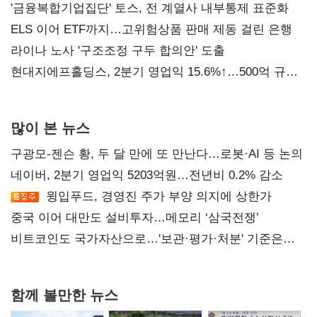
진실 밝혀야"
'금융복합기업집단' 토스, 전 계열사 내부통제 표준화
ELS 이어 ETF까지…고위험상품 판매 제동 걸린 은행
라이나 노사 '구조조정 구두 합의안' 도출
현대지에프홀딩스, 2분기 영업익 15.6%↑…500억 규모
자사주 매입
많이 본 뉴스
구광모-젠슨 황, 두 달 만에 또 만난다…로봇·AI 등 논의
네이버, 2분기 영업익 5203억원…전년비 0.2% 감소
윙입푸드, 경영진 주가 부양 의지에 상한가
중국 이어 대만도 설비투자…메모리 ‘삼국전쟁’
비트코인도 국가자산으로…'보관·평가·처분' 기준은
숙제
함께 볼만한 뉴스