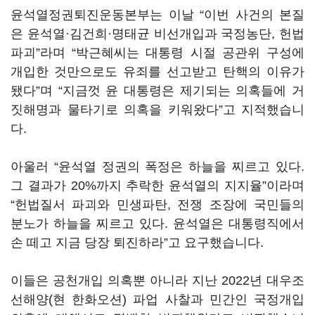
윤석열정권퇴진운동본부는 이날 “이번 사건의 본질
은 윤석열·김건희·명태균 비선개입과 국정농단, 헌법
파괴”라며 “박근혜씨는 대통령 시절 공관위 구성에
개입한 것만으로도 유죄를 선고받고 탄핵의 이유가
됐다”며 “지금껏 윤 대통령은 제기되는 의혹들에 거
짓해명과 물타기로 의혹을 키워왔다”고 지적했습니
다.
아울러 “윤석열 정권의 폭정은 하늘을 찌르고 있다.
그 결과가 20%까지 추락한 윤석열의 지지율”이라며
“헌법질서 파괴와 민생파탄, 전쟁 조장에 국민들의
분노가 하늘을 찌르고 있다. 윤석열은 대통령직에서
손 떼고 지금 당장 퇴진하라”고 요구했습니다.
이들은 공천개입 의혹뿐 아니라 지난 2022년 대우조
선해양(현 한화오션) 파업 사찰과 민간인 국정개입