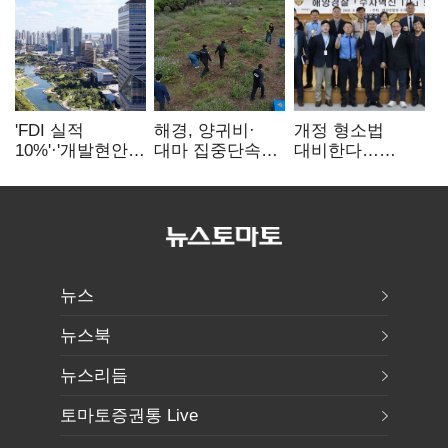
'FDI 실적
해경, 양귀비·
개정 형소법
10%'·'개발현안
대마 집중단속…
대비한다…
산적'…
4개월 동안
해경청
인천경제청장
249명 검거
'수사혁신TF'
구원투수 찾기
가동
뉴스
뉴스북
뉴스리듬
토마토증권통 Live