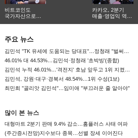
비트코인도
카카오, 2분기
국가자산으로…'
매출·영업익 역대
보관·평가·처분'
최대…에이전트
기준은 숙제
AI 수익화 관건
주요 뉴스
김민석 "TK 유세에 도움되는 당대표"…정청래 "벌써
대표된 양 당직 배분"
46.01% 대 44.53%…김민석·정청래 '초박빙'(종합)
김민석 누적 46.01%…'격전지' 호남 앞두고 1위 지켰다
(2보)
김민석, 강원·대구·경북서 48.54%…1위 수성(1보)
최민희 "골리앗 김민석"…임미애 "부끄러운 줄 알아야"
많이 본 뉴스
대형마트 2분기 판매 9.4% 감소…홈플러스 사태 여파
(주간증시전망)지수보다 종목…선별 장세 이어진다