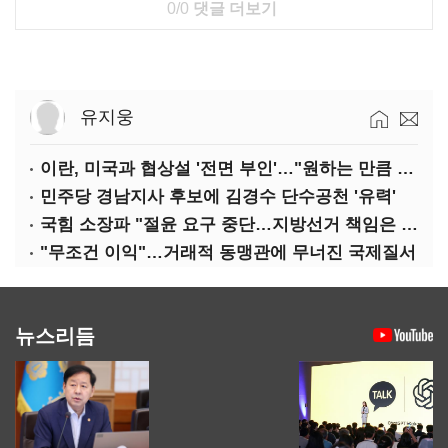
0/0
댓글 더보기
유지웅
이란, 미국과 협상설 '전면 부인'…"원하는 만큼 전쟁 가능"
민주당 경남지사 후보에 김경수 단수공천 '유력'
국힘 소장파 "절윤 요구 중단…지방선거 책임은 장동혁 몫"
"무조건 이익"…거래적 동맹관에 무너진 국제질서
뉴스리듬