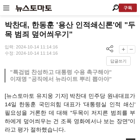
구독
박찬대, 한동훈 '용산 인적쇄신론'에 "두
목 범죄 덮어씌우기"
입력: 2024-10-14 11:14:16
수정: 2024-10-14 11:14:16
답글쓰기
"특검법 찬성하고 대통령 수용 촉구해야"
이재명 "공직에서 뉴라이트 뿌리 뽑아야"
[뉴스토마토 유지웅 기자] 박찬대 민주당 원내대표가
14일 한동훈 국민의힘 대표가 '대통령실 인적 쇄신'
필요성을 거론한 데 대해 "두목이 저지른 범죄를 부
하에게 덮어씌우는 건 조폭 영화에서나 보는 장면"이
라고 평가 절하했습니다.