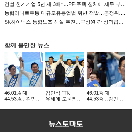
건설 한계기업 5년 새 3배↑…PF·주택 침체에 재무 부담
확대
농협하나로유통 대규모유통업법 위반 적발…공정위,
과징금 4억6200만원 부과
SK하이닉스 통합노조 신설 추진…구성원 간 성과급
불만 확산
함께 볼만한 뉴스
46.01% 대
김민석 "TK
46.01% 대
44.53%…김민석·
유세에 도움되는
44.53%…김민석·
정청래
당대표"…정청래
정청래
'초박빙'(종합
"벌써 대표된 양
'초박빙'(종합)
2보)
당직 배분"