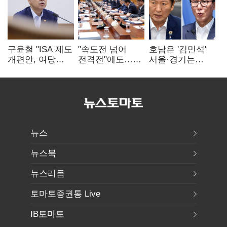
구윤철 "ISA 제도
"속도전 넘어
호남은 '김민석'
개편안, 여당
전격전"에도…
서울·경기는
제안에 공감…
군공항 이전부터
'정청래'…최종
제도 보완 적극
주 52시간까지
승자는 '안갯속'
검토"
'뇌관'
뉴스
뉴스북
뉴스리듬
토마토증권통 Live
IB토마토