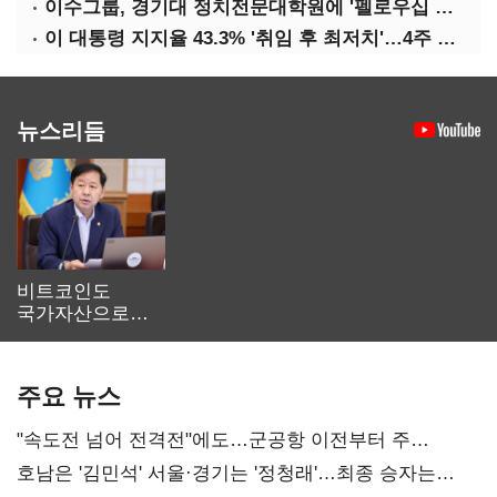
이수그룹, 경기대 정치전문대학원에 '펠로우십 기금' 3900만원 출연
이 대통령 지지율 43.3% '취임 후 최저치'…4주 연속 '하락'
뉴스리듬
비트코인도
국가자산으로…'
보관·평가·처분'
기준은 숙제
주요 뉴스
"속도전 넘어 전격전"에도…군공항 이전부터 주
52시간까지 '뇌관'
호남은 '김민석' 서울·경기는 '정청래'…최종 승자는