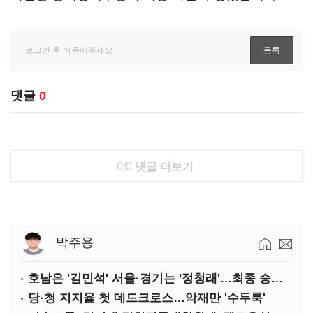
댓글
0
0/0
댓글 더보기
박주용
호남은 '김민석' 서울·경기는 '정청래'…최종 승자는 '안갯속'
당·청 지지율 첫 데드크로스…악재만 '수두룩'