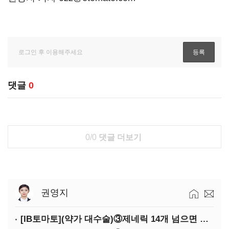
댓글
0
0/0
댓글 더보기
권영지
[IB토마토](약가 대수술)③제네릭 14개 넘으면 약값 '뚝'…등재전략 혼선