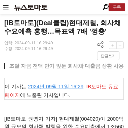
구독
[IB토마토](Deal클립)현대제철, 회사채
수요예측 흥행…목표액 7배 '껑충'
입력: 2024-09-11 16:29:49
수정: 2024-09-11 16:29:49
답글쓰기
조달 자금 전액 만기 앞둔 회사채·대출금 상환 사용
이 기사는
2024년 09월 11일 16:29
IB토마토
유료
페이지
에 노출된 기사입니다.
[IB토마토 권영지 기자]
현대제철(004020)
이 2000억
원 규모의 회사채 발행을 위한 수요예측에서 1조560