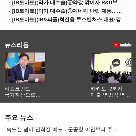
[IB토마토](약가 대수술)②약값 깎이자 R&D부터 축소…제약업계 비상경영 돌입
[IB토마토](약가 대수술)①제네릭 난립 제동…중소 제약사 수익성 비상
[IB토마토](IB&피플)최진용 루스벤처스 대표·강승순 이사
뉴스리듬
비트코인도
카카오, 2분기
국가자산으로…'
매출·영업익 역대
보관·평가·처분'
최대…에이전트
기준은 숙제
AI 수익화 관건
주요 뉴스
"속도전 넘어 전격전"에도…군공항 이전부터 주