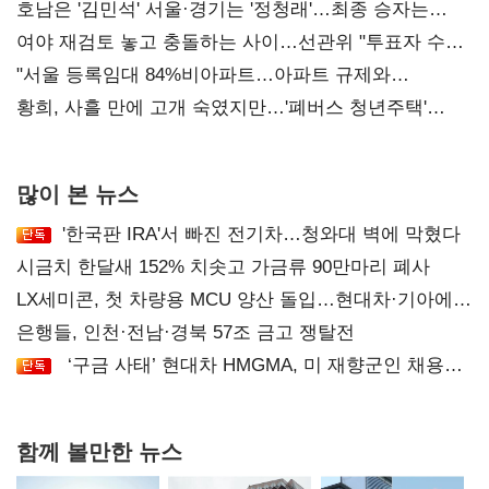
52시간까지 '뇌관'
호남은 '김민석' 서울·경기는 '정청래'…최종 승자는
'안갯속'
여야 재검토 놓고 충돌하는 사이…선관위 "투표자 수
오차 당연"
"서울 등록임대 84%비아파트…아파트 규제와
달리해야"
황희, 사흘 만에 고개 숙였지만…'폐버스 청년주택'
후폭풍
많이 본 뉴스
'한국판 IRA'서 빠진 전기차…청와대 벽에 막혔다
시금치 한달새 152% 치솟고 가금류 90만마리 폐사
LX세미콘, 첫 차량용 MCU 양산 돌입…현대차·기아에
공급
은행들, 인천·전남·경북 57조 금고 쟁탈전
‘구금 사태’ 현대차 HMGMA, 미 재향군인 채용
확대로 분위기 반전
함께 볼만한 뉴스