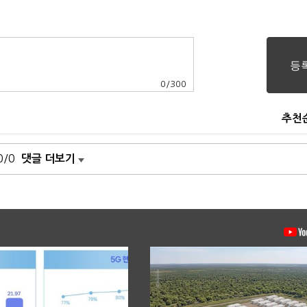
0
/
300
추천
0/0
댓글 더보기