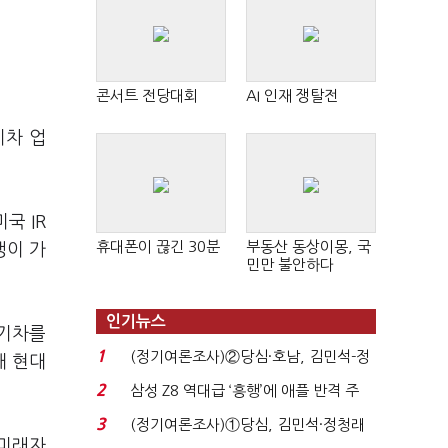
콘서트 전당대회
AI 인재 쟁탈전
기차 업
국 IR
휴대폰이 끊긴 30분
부동산 동상이몽, 국
쟁이 가
민만 불안하다
인기뉴스
전기차를
1
(정기여론조사)②당심·호남, 김민석-정
해 현대
청래 '초접전'...
2
삼성 Z8 역대급 ‘흥행’에 애플 반격 주
목…9월 ‘폴...
3
(정기여론조사)①당심, 김민석·정청래
 미래자