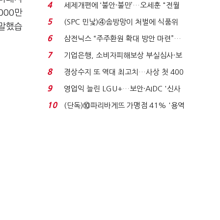
'초접전'…대통령 ...
4
세제개편에 ‘불안·불만’…오세훈 "전월
000만
세 구하기 더 ...
5
(SPC 민낯)④솜방망이 처벌에 식품위
 말했습
생법 위반 반복...
6
삼전닉스 “주주환원 확대 방안 마련”…
로이터에 성명...
7
기업은행, 소비자피해보상 부실심사·보
이스피싱 공시 ...
8
경상수지 또 역대 최고치…사상 첫 400
억달러에 '3% 성...
9
영업익 늘린 LGU+…보안·AIDC '신사
업 드라이브'...
10
(단독)⑩파리바게뜨 가맹점 41% '용역
제빵기사 없어'…고...