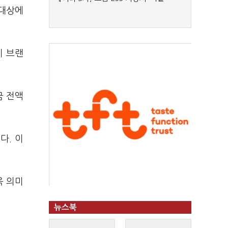
 대상에
지 브랜
금 전액
다. 이
욱 의미
뉴스북