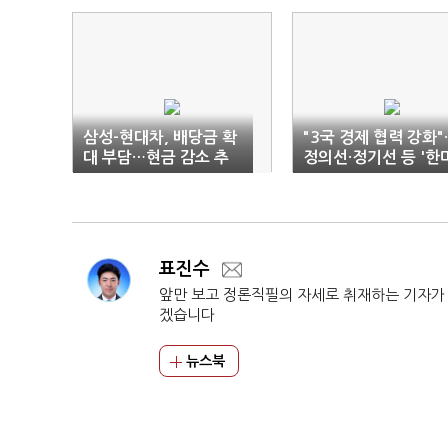
삼성-현대차, 배당금 확
"3국 경제 협력 강화"
대 부담…현금 감소 추
정의선·정기선 등 '한
세
일 경제대화' 참석
표진수
앞만 보고 정론직필의 자세로 취재하는 기자가
겠습니다
뉴스북