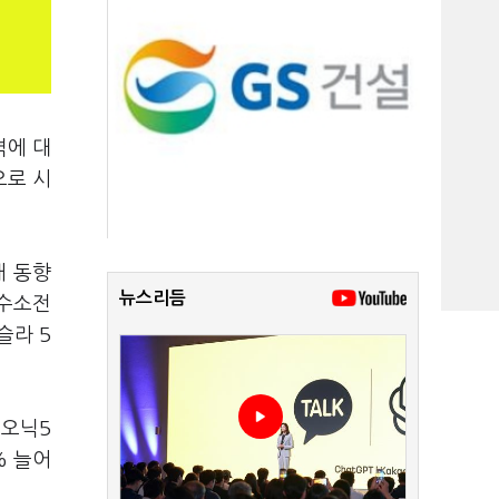
격에 대
으로 시
매 동향
뉴스리듬
·수소전
슬라 5
이오닉5
% 늘어