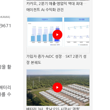
카카오, 2분기 매출·영업익 역대 최대…
에이전트 AI 수익화 관건
=KAMA)
9671
가입자 증가·AIDC 성장…SKT 2분기 성
장 본궤도
정을 활
 배터리
차를 수
배터리 3사, 호남 ESS 시장서 ‘격돌’