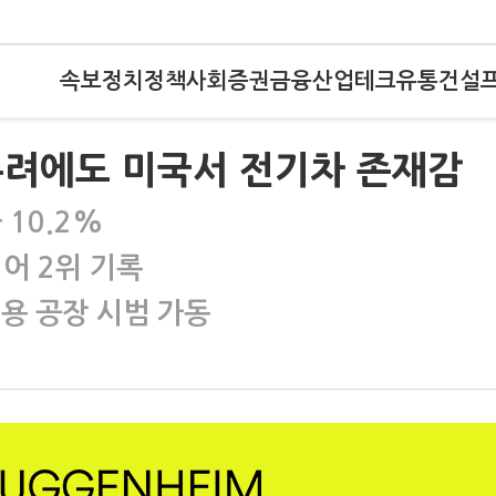
속보
정치
정책
사회
증권
금융
산업
테크
유통
건설
 우려에도 미국서 전기차 존재감
 10.2%
어 2위 기록
용 공장 시범 가동