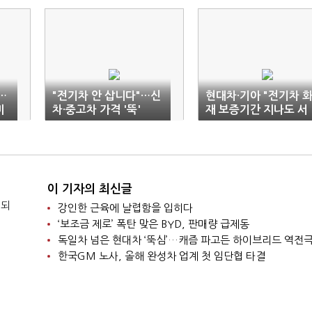
…
"전기차 안 삽니다"…신
현대차·기아 "전기차 
미
차·중고차 가격 '뚝'
재 보증기간 지나도 서
비스 무상 제공"
이 기자의 최신글
 되
강인한 근육에 날렵함을 입히다
‘보조금 제로’ 폭탄 맞은 BYD, 판매량 급제동
독일차 넘은 현대차 ‘뚝심’…캐즘 파고든 하이브리드 역전
한국GM 노사, 올해 완성차 업계 첫 임단협 타결