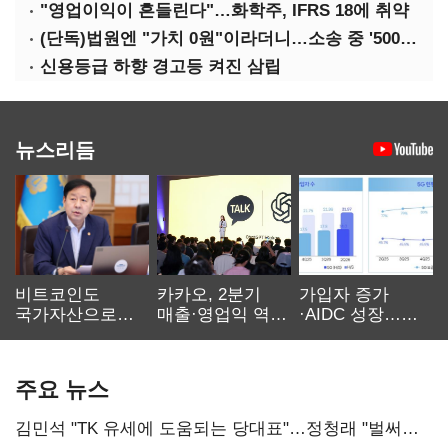
"영업이익이 흔들린다"…화학주, IFRS 18에 취약
(단독)법원엔 "가치 0원"이라더니…소송 중 '500원 유증' 강행한 라인게임즈
신용등급 하향 경고등 켜진 삼립
뉴스리듬
비트코인도
카카오, 2분기
가입자 증가
국가자산으로…'
매출·영업익 역대
·AIDC 성장…
보관·평가·처분'
최대…에이전트
SKT 2분기 성장
기준은 숙제
AI 수익화 관건
본궤도
주요 뉴스
김민석 "TK 유세에 도움되는 당대표"…정청래 "벌써