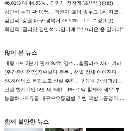
대표된 양 당직 배분"
46.01% 대 44.53%…김민석·정청래 '초박빙'(종합)
김민석 누적 46.01%…'격전지' 호남 앞두고 1위 지켰다
(2보)
김민석, 강원·대구·경북서 48.54%…1위 수성(1보)
최민희 "골리앗 김민석"…임미애 "부끄러운 줄 알아야"
많이 본 뉴스
대형마트 2분기 판매 9.4% 감소…홈플러스 사태 여파
(주간증시전망)지수보다 종목…선별 장세 이어진다
SK하이닉스 통합노조 신설 추진…구성원 간 성과급
불만 확산
건설 한계기업 5년 새 3배↑…PF·주택 침체에 재무 부담
확대
농협하나로유통 대규모유통업법 위반 적발…공정위,
과징금 4억6200만원 부과
함께 볼만한 뉴스