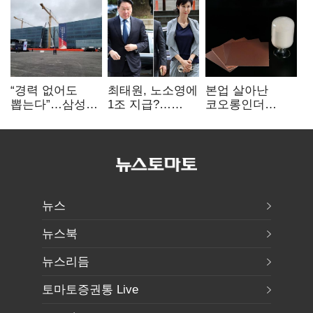
“경력 없어도
최태원, 노소영에
본업 살아난
뽑는다”…삼성
1조 지급?…
코오롱인더
·TSMC, 미
재상고 여부 주목
·HS효성…AI·
반도체 인재
배터리 소재로
쟁탈전
보폭 확대
뉴스
뉴스북
뉴스리듬
토마토증권통 Live