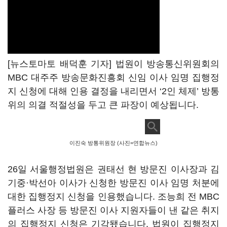
[뉴스토마토 배덕훈 기자] 법원이 방송통신위원회의
MBC
대주주 방송문화진흥회 신임 이사 임명 집행정
지 신청에 대해 인용 결정을 내리면서
‘2
인 체제
’
방통
위의 의결 적절성을 두고 큰 파장이 예상됩니다
.
이진숙 방통위원장 (사진=연합뉴스)
26
일 서울행정법원은 권태선 현 방문진 이사장과 김
기중·박선아 이사가 신청한 방문진 이사 임명 처분에
대한 집행정지 신청을 인용했습니다
.
조능희 전
MBC
플러스 사장 등 방문진 이사 지원자들이 낸 같은 취지
의 집행정지 신청은 기각됐습니다
.
법원이 집행정지