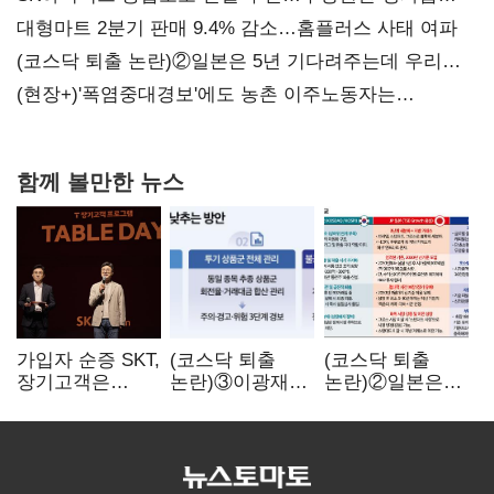
불만 확산
대형마트 2분기 판매 9.4% 감소…홈플러스 사태 여파
(코스닥 퇴출 논란)②일본은 5년 기다려주는데 우리는
당장 퇴출?…시간만으론 부족한 코스닥 구하기
(현장+)'폭염중대경보'에도 농촌 이주노동자는
강행군…'야외작업 중지' 권고도 무시
함께 볼만한 뉴스
가입자 순증 SKT,
(코스닥 퇴출
(코스닥 퇴출
장기고객은
논란)③이광재
논란)②일본은
CEO가 직접
"과속 잡더라도
5년
챙긴다
자동차 없애지는
기다려주는데
말아야"
우리는 당장
퇴출?…
시간만으론