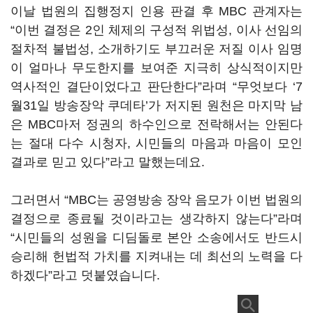
이날 법원의 집행정지 인용 판결 후
MBC
관계자는
“
이번 결정은
2
인 체제의 구성적 위법성
,
이사 선임의
절차적 불법성
,
소개하기도 부끄러운 저질 이사 임명
이 얼마나 무도한지를 보여준 지극히 상식적이지만
역사적인 결단이었다고 판단한다
”
라며
“
무엇보다
‘7
월
31
일 방송장악 쿠데타
’
가 저지된 원천은 마지막 남
은
MBC
마저 정권의 하수인으로 전락해서는 안된다
는 절대 다수 시청자
,
시민들의 마음과 마음이 모인
결과로 믿고 있다
”
라고 말했는데요
.
그러면서
“MBC
는 공영방송 장악 음모가 이번 법원의
결정으로 종료될 것이라고는 생각하지 않는다
”
라며
“
시민들의 성원을 디딤돌로 본안 소송에서도 반드시
승리해 헌법적 가치를 지켜내는 데 최선의 노력을 다
하겠다
”
라고 덧붙였습니다
.