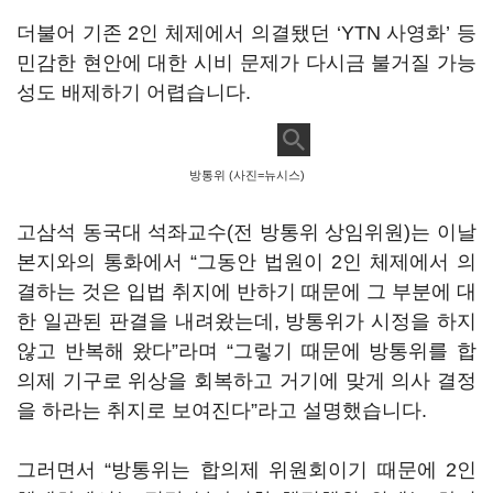
더불어 기존
2
인 체제에서 의결됐던
‘YTN
사영화
’
등
민감한 현안에 대한 시비 문제가 다시금 불거질 가능
성도 배제하기 어렵습니다
.
방통위 (사진=뉴시스)
고삼석 동국대 석좌교수
(
전 방통위 상임위원
)
는 이날
본지와의 통화에서
“
그동안 법원이
2
인 체제에서 의
결하는 것은 입법 취지에 반하기 때문에 그 부분에 대
한 일관된 판결을 내려왔는데
,
방통위가 시정을 하지
않고 반복해 왔다
”
라며
“
그렇기 때문에 방통위를 합
의제 기구로 위상을 회복하고 거기에 맞게 의사 결정
을 하라는 취지로 보여진다
”
라고 설명했습니다
.
그러면서
“
방통위는 합의제 위원회이기 때문에
2
인