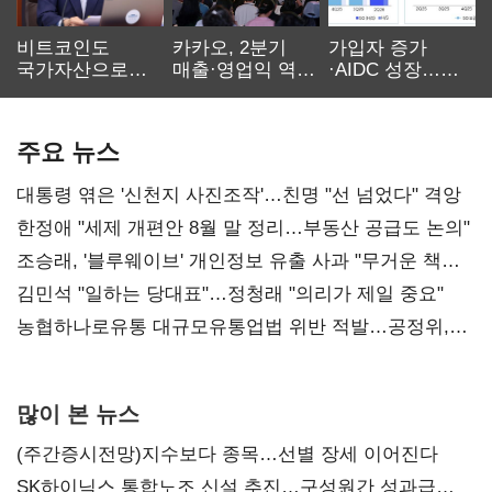
비트코인도
카카오, 2분기
가입자 증가
국가자산으로…'
매출·영업익 역대
·AIDC 성장…
보관·평가·처분'
최대…에이전트
SKT 2분기 성장
기준은 숙제
AI 수익화 관건
본궤도
주요 뉴스
대통령 엮은 '신천지 사진조작'…친명 "선 넘었다" 격앙
한정애 "세제 개편안 8월 말 정리…부동산 공급도 논의"
조승래, '블루웨이브' 개인정보 유출 사과 "무거운 책임
통감"
김민석 "일하는 당대표"…정청래 "의리가 제일 중요"
농협하나로유통 대규모유통업법 위반 적발…공정위,
과징금 4억6200만원 부과
많이 본 뉴스
(주간증시전망)지수보다 종목…선별 장세 이어진다
SK하이닉스 통합노조 신설 추진…구성원간 성과급