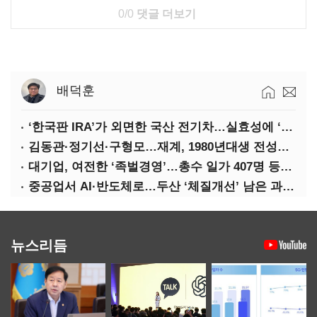
0/0
댓글 더보기
배덕훈
‘한국판 IRA’가 외면한 국산 전기차…실효성에 ‘의문’
김동관·정기선·구형모…재계, 1980년대생 전성시대
대기업, 여전한 ‘족벌경영’…총수 일가 407명 등기임원
중공업서 AI·반도체로…두산 ‘체질개선’ 남은 과제는
뉴스리듬