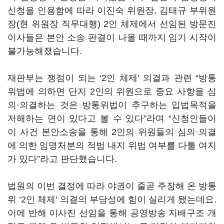
신청을 인용함에 따라 이진숙 위원장
,
김태규 부위원
장
(현
위원장 직무대행
) 2
인 체제에서 선임된 방문진
이사들은 본안 소송 판결이 나올 때까지 임기 시작이
불가능해졌습니다
.
재판부는 쟁점이 되는
‘2
인 체제
’
의결과 관련
“
방통
위법에 의하면 단지
2
인의 위원으로 중요 사항을 심
의·의결하는 것은 방통위법이 추구하는 입법목적을
저해하는 면이 있다고 볼 수 있다
”
라며
“
신청인들이
이 사건 본안소송을 통해
2
인의 위원들의 심의·의결
에 의한 임명처분의 적법 내지 위법 여부를 다툴 여지
가 있다
”
라고 판단했습니다
.
법원의 이번 결정에 따라 야권이 줄곧 주장해 온 방통
위
‘2
인 체제
’
의결의 부당성에 힘이 실리게 됐는데요
.
이에 반해 이사진 선임을 통해 공영방송 지배구조 개