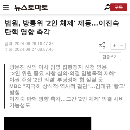
구독
법원, 방통위 '2인 체제' 제동…이진숙
탄핵 영향 촉각
입력: 2024-08-26 16:47:36
수정: 2024-08-27 08:57:45
답글쓰기
방문진 신임 이사 임명 집행정지 신청 인용
"2인 위원 중요 사항 심의·의결 입법목적 저해"
야권 주장 '2인 의결' 부당성에 힘 실릴 듯
MBC "지극히 상식적·역사적 결단"…김태규 '항고'
방침
이진숙 탄핵 영향 촉각…그간 '2인 체제' 의결 시비
가능성도