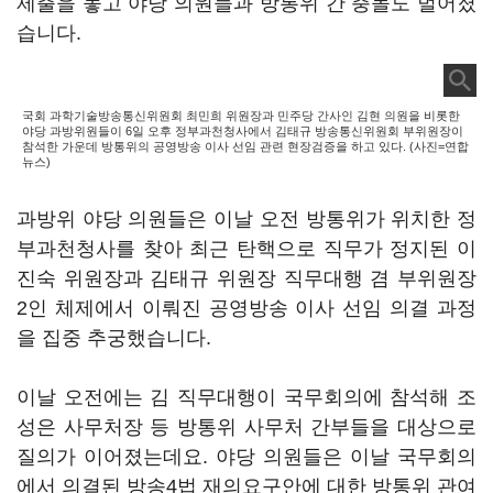
제출을 놓고 야당 의원들과 방통위 간 충돌도 벌어졌
습니다
.
국회 과학기술방송통신위원회 최민희 위원장과 민주당 간사인 김현 의원을 비롯한
야당 과방위원들이 6일 오후 정부과천청사에서 김태규 방송통신위원회 부위원장이
참석한 가운데 방통위의 공영방송 이사 선임 관련 현장검증을 하고 있다. (사진=연합
뉴스)
과방위 야당 의원들은 이날 오전 방통위가 위치한 정
부과천청사를 찾아 최근 탄핵으로 직무가 정지된 이
진숙 위원장과 김태규 위원장 직무대행 겸 부위원장
2
인 체제에서 이뤄진 공영방송 이사 선임 의결 과정
을 집중 추궁했습니다
.
이날 오전에는 김 직무대행이 국무회의에 참석해 조
성은 사무처장 등 방통위 사무처 간부들을 대상으로
질의가 이어졌는데요
.
야당 의원들은 이날 국무회의
에서 의결된 방송
4
법 재의요구안에 대한 방통위 관여