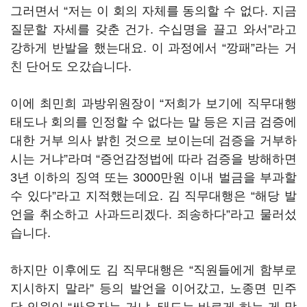
그러면서
“
저는 이 회의 자체를 동의할 수 없다
.
지금
질문할 자세를 갖춘 건가
.
수십명을 끌고 와서
”
라고
강하게 반발을 했는대요
.
이 과정에서
“
깡패
”
라는 거
친 단어도 오갔습니다
.
이에 최민희 과방위원장이
“
저희가 보기에 직무대행
태도나 회의를 인정할 수 없다는 말 등은 지금 검증에
대한 거부 의사 밝힌 것으로 보이는데 검증을 거부하
시는 거냐
”
라며
“
증언감정법에 따라 검증을 방해하면
3
년 이하의 징역 또는
3000
만원 이내 벌금을 부과할
수 있다
”
라고 지적했는데요
.
김 직무대행은
“
해당 발
언을 취소하고 사과드리겠다
.
죄송하다
”
라고 물러섰
습니다
.
하지만 이후에도 김 직무대행은
“
직원들에게 함부로
지시하지 말라
”
등의 발언을 이어갔고
,
노종면 민주