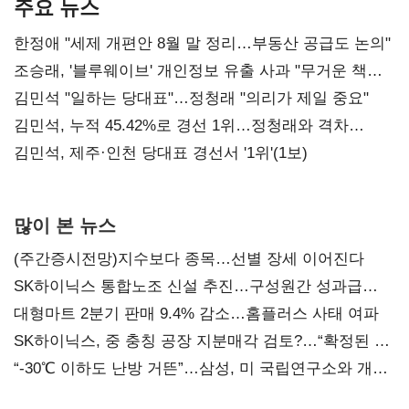
주요 뉴스
한정애 "세제 개편안 8월 말 정리…부동산 공급도 논의"
조승래, '블루웨이브' 개인정보 유출 사과 "무거운 책임
통감"
김민석 "일하는 당대표"…정청래 "의리가 제일 중요"
김민석, 누적 45.42%로 경선 1위…정청래와 격차
0.86%p(2보)
김민석, 제주·인천 당대표 경선서 '1위'(1보)
많이 본 뉴스
(주간증시전망)지수보다 종목…선별 장세 이어진다
SK하이닉스 통합노조 신설 추진…구성원간 성과급
불만 확산
대형마트 2분기 판매 9.4% 감소…홈플러스 사태 여파
SK하이닉스, 중 충칭 공장 지분매각 검토?…“확정된 바
없어”
“-30℃ 이하도 난방 거뜬”…삼성, 미 국립연구소와 개발
협력