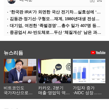
‘한국판 IRA’가 외면한 국산 전기차…실효성에 ‘의문’
김동관·정기선·구형모…재계, 1980년대생 전성시대
대기업, 여전한 ‘족벌경영’…총수 일가 407명 등기임원
중공업서 AI·반도체로…두산 ‘체질개선’ 남은 과제는
뉴스리듬
비트코인도
카카오, 2분기
가입자 증가
국가자산으로…'
매출·영업익 역대
·AIDC 성장…
보관·평가·처분'
최대…에이전트
SKT 2분기 성장
기준은 숙제
AI 수익화 관건
본궤도