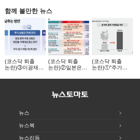
함께 볼만한 뉴스
(코스닥 퇴출
(코스닥 퇴출
(코스닥 퇴출
논란)③이광재
논란)②일본은
논란)①"주가
"과속 잡더라도
5년
누르기 잡으려다
자동차 없애지는
기다려주는데
옥토 태운다"…
말아야"
우리는 당장
세법 개정안의
퇴출?…
맹점과 역설
시간만으론
부족한 코스닥
구하기
뉴스
뉴스북
뉴스리듬