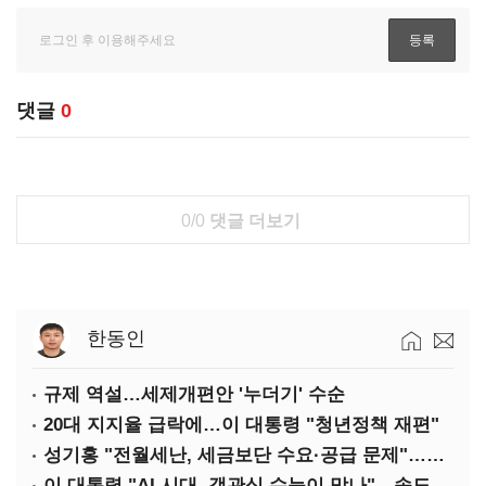
댓글
0
0/0
댓글 더보기
한동인
규제 역설…세제개편안 '누더기' 수순
20대 지지율 급락에…이 대통령 "청년정책 재편"
성기홍 "전월세난, 세금보단 수요·공급 문제"…닥공 시사
이 대통령 "AI 시대, 객관식 수능이 맞나"…속도전 '경계'