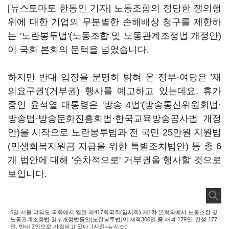
[뉴스토마토 한동인 기자] 노동조합의 정당한 쟁의행
위에 대한 기업의 무분별한 손해배상 청구를 제한하
는 '노란봉투법'(노동조합 및 노동관계조정법 개정안)
이 국회 본회의 문턱을 넘었습니다.
하지만 반대 입장을 분명히 밝혀 온 정부·여당은 '재
의요구권'(거부권) 행사를 예고하고 있는데요. 휴가
중인 윤석열 대통령은 '방송 4법'(방송통신위원회법·
방송법·방송문화진흥회법·한국교육방송공사법 개정
안)을 시작으로 노란봉투법과 전 국민 25만원 지원법
(민생회복지원금 지급을 위한 특별조치법안) 등 총 6
개 법안에 대해 '순차적으로' 거부권을 행사할 것으로
보입니다.
5일 서울 여의도 국회에서 열린 제417회국회(임시회) 제1차 본회의에서 노동조합 및
노동관계조정법 일부개정법률안(노란봉투법)이 재적300인 중 재석 179인, 찬성 177
인, 반대 2인으로 가결되고 있다. (사진=뉴시스)