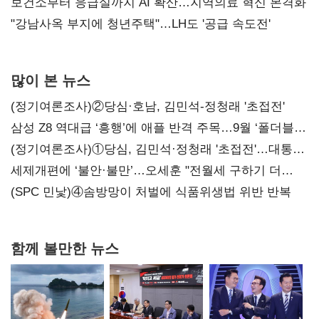
보건소부터 응급실까지 AI 확산…지역의료 혁신 본격화
"강남사옥 부지에 청년주택"…LH도 '공급 속도전'
많이 본 뉴스
(정기여론조사)②당심·호남, 김민석-정청래 '초접전'
삼성 Z8 역대급 ‘흥행’에 애플 반격 주목…9월 ‘폴더블
대전’
(정기여론조사)①당심, 김민석·정청래 '초접전'…대통령
지지도 '50% 아래로'(종합)
세제개편에 ‘불안·불만’…오세훈 "전월세 구하기 더
힘들어질 것"
(SPC 민낯)④솜방망이 처벌에 식품위생법 위반 반복
함께 볼만한 뉴스