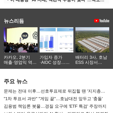
뉴스리듬
카카오, 2분기
가입자 증가
배터리 3사, 호남
매출·영업익 역대
·AIDC 성장…
ESS 시장서
최대…에이전트
SKT 2분기 성장
‘격돌’
AI 수익화 관건
본궤도
주요 뉴스
문제는 전대 이후…선호투표제로 뒤집힐 땐 '지지층
불복'
"1차 투표서 과반" "게임 끝"…호남대전 앞두고 '충돌'
김용범 책임론 봇물…경질 요구에 'ETF 특검' 주장까지