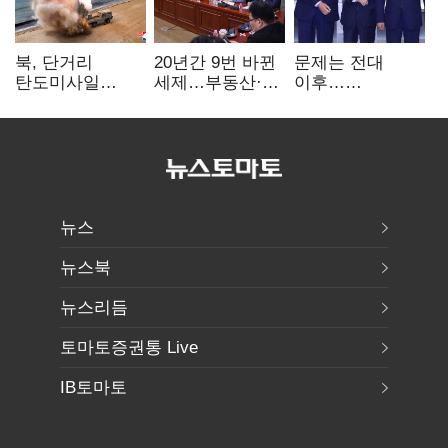
북, 단거리
20년간 9번 바뀐
문제는 전대
탄도미사일
세제…부동산·
이후…
발사…안보실
상속세만
선호투표제로
"즉각 중단 촉구"
건드렸다
뒤집힐 땐
'지지층 불복'
뉴스
뉴스북
뉴스리듬
토마토증권통 Live
IB토마토